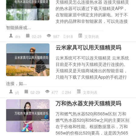
天猫精灵怎么连接热水器 连接天猫精灵
的热水器可以通过下载天猫精灵APP，
在智能家居中绑定支持的家电。对于不
支持的品牌和非智能家居，可以先连接
智能插座或...
drs
02-29
987
918
文章列表
云米家具可以用天猫精灵吗
云米系统可不可以连天猫精灵 云米系统
目前是不支持与天猫精灵进行连接的。
天猫精灵是天猫商城推出的智能音箱，
只能与下载了天猫精灵App的手机进行
连接，如...
ylj
02-29
477
294
文章列表
万和热水器支持天猫精灵吗
万和燃气热水器520j和565w区别 万和
燃气热水器520j和565w之间的主要区别
在于价格和性能。根据数据显示，万和
565w的价格比520j要高，这是因为565