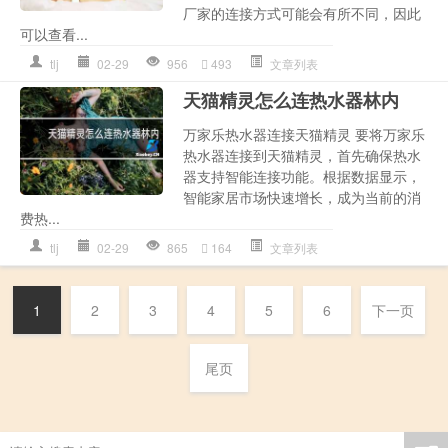
厂家的连接方式可能会有所不同，因此
可以查看...
tlj
02-29
956
493
文章列表
天猫精灵怎么连热水器林内
万家乐热水器连接天猫精灵 要将万家乐
热水器连接到天猫精灵，首先确保热水
器支持智能连接功能。根据数据显示，
智能家居市场快速增长，成为当前的消
费热...
tlj
02-29
865
164
文章列表
1
2
3
4
5
6
下一页
尾页