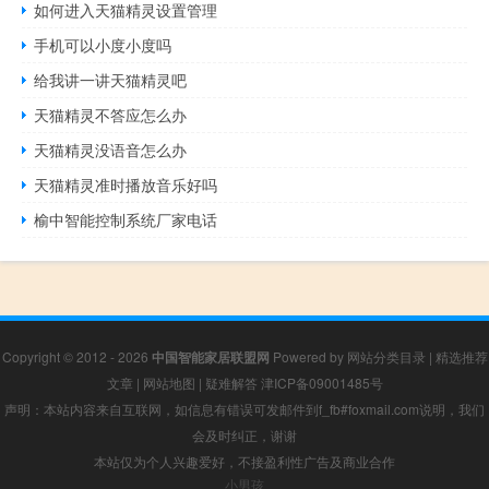
如何进入天猫精灵设置管理
手机可以小度小度吗
给我讲一讲天猫精灵吧
天猫精灵不答应怎么办
天猫精灵没语音怎么办
天猫精灵准时播放音乐好吗
榆中智能控制系统厂家电话
Copyright © 2012 - 2026
中国智能家居联盟网
Powered by
网站分类目录
|
精选推荐
文章
|
网站地图
|
疑难解答
津ICP备09001485号
声明：本站内容来自互联网，如信息有错误可发邮件到f_fb#foxmail.com说明，我们
会及时纠正，谢谢
本站仅为个人兴趣爱好，不接盈利性广告及商业合作
小男孩