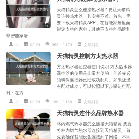
天猫精灵怎么连接热水器? 要让天猫精
灵连接热水器，其实并不难。首先，需
要下载天猫精灵APP，在智能家居里面
绑定支持的家电，其他不支持的品牌和
非智能家居...
tlj
02-29
953
179
文章列表
天猫精灵控制方太热水器
方太热水器遥控器使用说明 方太热水器
遥控器的使用是非常方便的，但首先必
须确保遥控器已经成功配对。如果还没
有配对成功，可以按照以下步骤进行配
对：在方...
tlj
02-29
188
158
文章列表
天猫精灵连什么品牌热水器
林内燃气热水器怎么连接天猫精灵 想要
将林内燃气热水器连接到天猫精灵，首
先要确保智能设备连接到了网络。不同