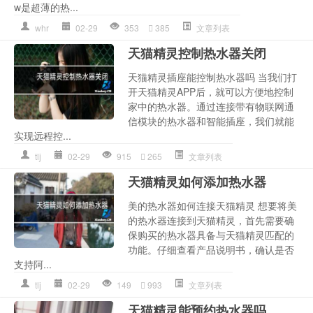
w是超薄的热...
whr
02-29
353
385
文章列表
天猫精灵控制热水器关闭
天猫精灵插座能控制热水器吗 当我们打
开天猫精灵APP后，就可以方便地控制
家中的热水器。通过连接带有物联网通
信模块的热水器和智能插座，我们就能
实现远程控...
tlj
02-29
915
265
文章列表
天猫精灵如何添加热水器
美的热水器如何连接天猫精灵 想要将美
的热水器连接到天猫精灵，首先需要确
保购买的热水器具备与天猫精灵匹配的
功能。仔细查看产品说明书，确认是否
支持阿...
tlj
02-29
149
993
文章列表
天猫精灵能预约热水器吗