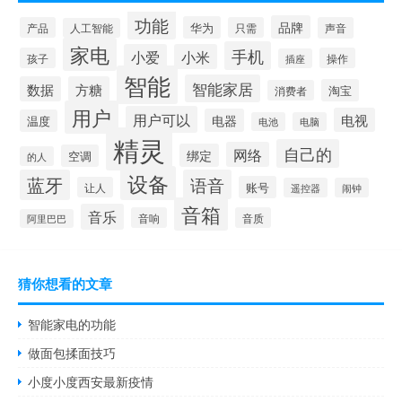
功能
品牌
华为
产品
只需
声音
人工智能
家电
手机
小爱
小米
孩子
操作
插座
智能
智能家居
数据
方糖
淘宝
消费者
用户
用户可以
电视
电器
温度
电池
电脑
精灵
自己的
网络
绑定
空调
的人
设备
蓝牙
语音
账号
让人
遥控器
闹钟
音箱
音乐
音响
音质
阿里巴巴
猜你想看的文章
智能家电的功能
做面包揉面技巧
小度小度西安最新疫情