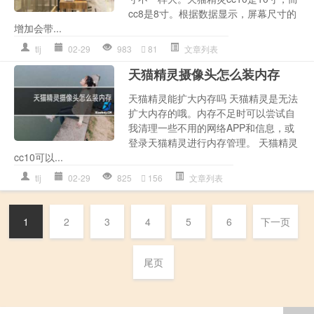
cc8是8寸。根据数据显示，屏幕尺寸的
增加会带...
tlj
02-29
983
81
文章列表
天猫精灵摄像头怎么装内存
天猫精灵能扩大内存吗 天猫精灵是无法
扩大内存的哦。内存不足时可以尝试自
我清理一些不用的网络APP和信息，或
登录天猫精灵进行内存管理。 天猫精灵
cc10可以...
tlj
02-29
825
156
文章列表
1
2
3
4
5
6
下一页
尾页