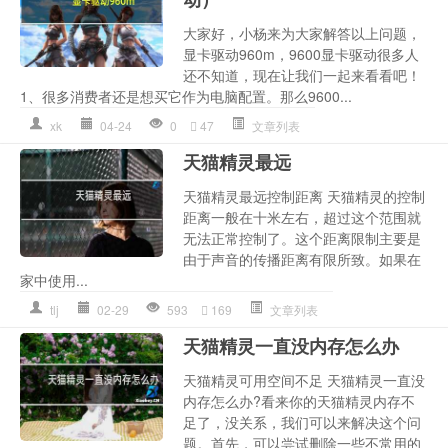
大家好，小杨来为大家解答以上问题，
显卡驱动960m，9600显卡驱动很多人
还不知道，现在让我们一起来看看吧！
1、很多消费者还是想买它作为电脑配置。那么9600...
xk
04-24
0
47
文章列表
天猫精灵最远
天猫精灵最远控制距离 天猫精灵的控制
距离一般在十米左右，超过这个范围就
无法正常控制了。这个距离限制主要是
由于声音的传播距离有限所致。如果在
家中使用...
tlj
02-29
593
169
文章列表
天猫精灵一直没内存怎么办
天猫精灵可用空间不足 天猫精灵一直没
内存怎么办?看来你的天猫精灵内存不
足了，没关系，我们可以来解决这个问
题。首先，可以尝试删除一些不常用的