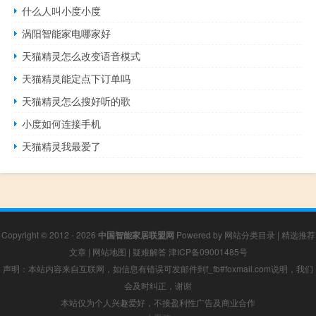
什么人叫小度小度
涡阳智能家电哪家好
天猫精灵怎么改变语音模式
天猫精灵能定点下订单吗
天猫精灵怎么搜好听的歌
小度如何连接手机
天猫精灵我最爱了
Copyright © 2012 - 2026
中国智能家居联盟网
Powered by
网站分类目录
|
精选推荐
文章
|
网站地图
|
疑难解答
津ICP备09001485号
声明：本站内容来自互联网，如信息有错误可发邮件到f_fb#foxmail.com说明，我们
会及时纠正，谢谢
本站仅为个人兴趣爱好，不接盈利性广告及商业合作