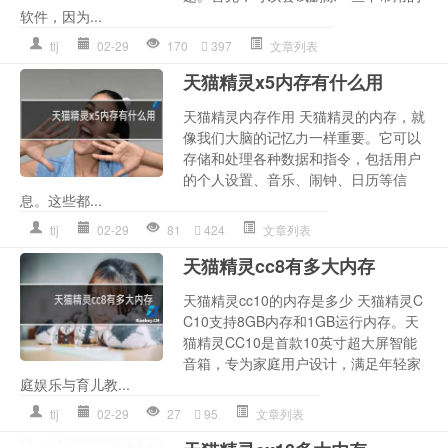
软件，因为...
tlj
02-29
170
397
文章列表
天猫精灵x5内存有什么用
天猫精灵内存作用 天猫精灵的内存，就
像我们大脑的记忆力一样重要。它可以
存储和处理各种数据和指令，包括用户
的个人设置、音乐、闹钟、日历等信
息。这些都...
tlj
02-29
81
424
文章列表
天猫精灵cc8有多大内存
天猫精灵cc10的内存是多少 天猫精灵C
C10支持8GB内存和1GB运行内存。天
猫精灵CC10是首款10英寸超大屏智能
音箱，专为家庭用户设计，满足年轻家
庭娱乐与育儿教...
tlj
02-29
27
95
文章列表