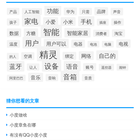
功能
品牌
华为
产品
只需
声音
人工智能
家电
手机
小爱
小米
孩子
操作
插座
智能
智能家居
数据
方糖
淘宝
消费者
用户
用户可以
电视
电器
温度
电池
电脑
精灵
自己的
网络
绑定
空调
的人
设备
蓝牙
语音
账号
让人
遥控器
闹钟
音箱
音乐
音响
音质
阿里巴巴
猜你想看的文章
小度做啥
小度章鱼在哪
有没有QQ小度小度