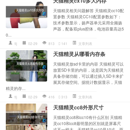
天猫精灵cx10多大内存
天猫精灵相关问题解答 天猫精灵cc10配
置参数 天猫精灵CC10配置参数如下：
技术参数显示，扬声器单元采用全频扬
声器，配备双plus腔体，电池容量高达5
0...
tlj
02-29
813
141
文章列表
天猫精灵从哪看内存条
天猫精灵放sd卡里的内容 天猫精灵可以
放置SD卡里的内容，这是因为天猫精灵
具备存储功能，可以通过插入SD卡来扩
展其存储空间。据统计数据显示，天猫
精灵的存...
tlj
02-29
416
313
文章列表
天猫精灵cc8外形尺寸
天猫精灵cc8和cc10有什么区别 天猫精
灵cc10和cc8最明显的区别就是屏幕尺
寸不一样大。天猫精灵cc10是10寸，而