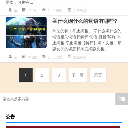
两次，分别在...
js
12-24
0
599
文章列表
举什么娴什么的词语有哪些?
常见的有：举止娴雅。 举什么娴什么的
词语相关词语和解释 词语 拼音/解释 举
止娴雅 举止娴雅【解释】娴：文雅。形
容女子的姿态和风度娴静文雅。 ...
js
11-23
0
509
文章列表
1
2
3
下一页
尾页
☚
公告