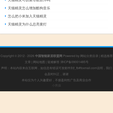
天猫精灵怎么增加酷狗音乐
怎么把小米加入天猫精灵
天猫精灵为什么总亮黄灯
Copyright © 2012 - 2026
中国智能家居联盟网
Powered by
网站分类目录
|
精选推荐
文章
|
网站地图
|
疑难解答
津ICP备09001485号
声明：本站内容来自互联网，如信息有错误可发邮件到f_fb#foxmail.com说明，我们
会及时纠正，谢谢
本站仅为个人兴趣爱好，不接盈利性广告及商业合作
小男孩