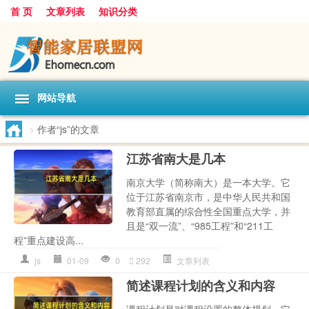
首 页
文章列表
知识分类
网站导航
>
作者“js”的文章
江苏省南大是几本
南京大学（简称南大）是一本大学。它
位于江苏省南京市，是中华人民共和国
教育部直属的综合性全国重点大学，并
且是“双一流”、“985工程”和“211工
程”重点建设高...
js
01-09
0
292
文章列表
简述课程计划的含义和内容