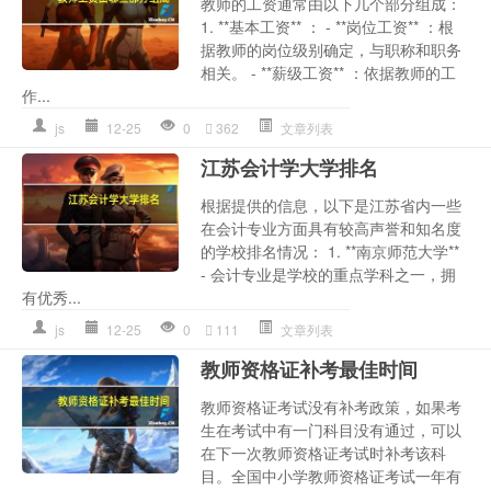
教师的工资通常由以下几个部分组成：
1. **基本工资** ： - **岗位工资** ：根
据教师的岗位级别确定，与职称和职务
相关。 - **薪级工资** ：依据教师的工
作...
js
12-25
0
362
文章列表
江苏会计学大学排名
根据提供的信息，以下是江苏省内一些
在会计专业方面具有较高声誉和知名度
的学校排名情况： 1. **南京师范大学**
- 会计专业是学校的重点学科之一，拥
有优秀...
js
12-25
0
111
文章列表
教师资格证补考最佳时间
教师资格证考试没有补考政策，如果考
生在考试中有一门科目没有通过，可以
在下一次教师资格证考试时补考该科
目。全国中小学教师资格证考试一年有