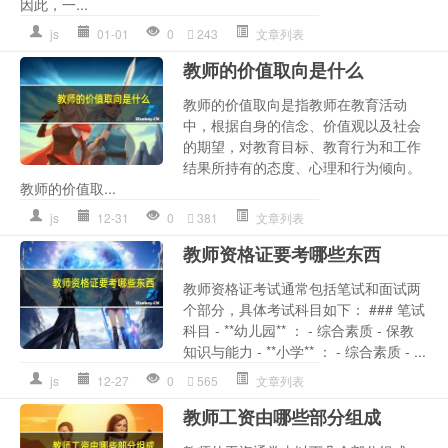
因此，一...
js
01-01
0
243
文章列表
教师的价值取向是什么
教师的价值取向是指教师在教育活动
中，根据自身的信念、价值观以及社会
的期望，对教育目标、教育行为和工作
结果所持有的态度、心理和行为倾向。
教师的价值取...
js
12-31
0
381
文章列表
教师资格证要考哪些东西
教师资格证考试通常包括笔试和面试两
个部分，具体考试科目如下： ### 笔试
科目 - **幼儿园** ： - 综合素质 - 保教
知识与能力 - **小学** ： - 综合素质 - ...
js
12-27
0
565
文章列表
教师工资由哪些部分组成