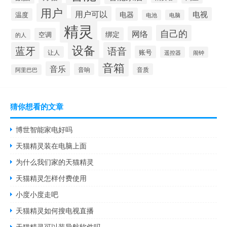
用户
用户可以
电视
电器
温度
电池
电脑
精灵
自己的
网络
绑定
空调
的人
设备
蓝牙
语音
账号
让人
遥控器
闹钟
音箱
音乐
音响
音质
阿里巴巴
猜你想看的文章
博世智能家电好吗
天猫精灵装在电脑上面
为什么我们家的天猫精灵
天猫精灵怎样付费使用
小度小度走吧
天猫精灵如何搜电视直播
天猫精灵可以装导航软件吗