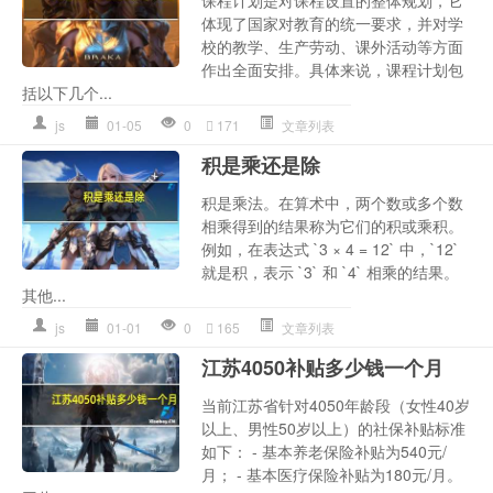
课程计划是对课程设置的整体规划，它
体现了国家对教育的统一要求，并对学
校的教学、生产劳动、课外活动等方面
作出全面安排。具体来说，课程计划包
括以下几个...
js
01-05
0
171
文章列表
积是乘还是除
积是乘法。在算术中，两个数或多个数
相乘得到的结果称为它们的积或乘积。
例如，在表达式 `3 × 4 = 12` 中，`12`
就是积，表示 `3` 和 `4` 相乘的结果。
其他...
js
01-01
0
165
文章列表
江苏4050补贴多少钱一个月
当前江苏省针对4050年龄段（女性40岁
以上、男性50岁以上）的社保补贴标准
如下： - 基本养老保险补贴为540元/
月； - 基本医疗保险补贴为180元/月。