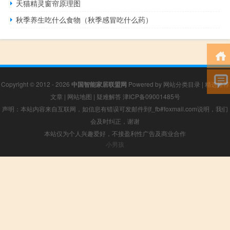
天猫精灵窗帘原理图
秋季养生吃什么食物（秋季感冒吃什么药）
Copyright © 2012 - 2026
中国智能家居联盟网
Powered by
网站分类目录
|
精选推荐
文章
|
网站地图
|
疑难解答
津ICP备09001485号
声明：本站内容来自互联网，如信息有错误可发邮件到f_fb#foxmail.com说明，我们
会及时纠正，谢谢
本站仅为个人兴趣爱好，不接盈利性广告及商业合作
小男孩