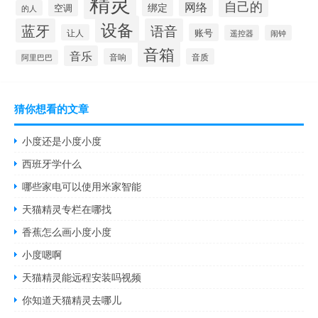
精灵
自己的
网络
绑定
空调
的人
设备
蓝牙
语音
账号
让人
遥控器
闹钟
音箱
音乐
音响
音质
阿里巴巴
猜你想看的文章
小度还是小度小度
西班牙学什么
哪些家电可以使用米家智能
天猫精灵专栏在哪找
香蕉怎么画小度小度
小度嗯啊
天猫精灵能远程安装吗视频
你知道天猫精灵去哪儿