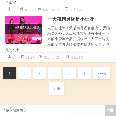
其正常...
tlj
02-29
927
777
文章列表
一天猫精灵还是小杜呀
人工智能除了天猫精灵还有谁 除了天猫
精灵之外，人工智能市场还有小杜和小
米的小爱等产品。据统计，人工智能技
术的发展将为经济转型创造新动力，涉
及到机器...
ytl
02-29
263
521
文章列表
1
2
3
4
5
6
下一页
尾页
☚