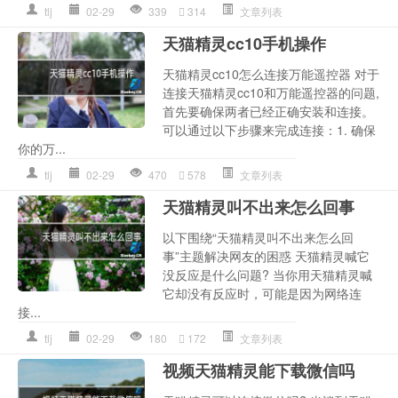
tlj
02-29
339
314
文章列表
天猫精灵cc10手机操作
天猫精灵cc10怎么连接万能遥控器 对于
连接天猫精灵cc10和万能遥控器的问题,
首先要确保两者已经正确安装和连接。
可以通过以下步骤来完成连接：1. 确保
你的万...
tlj
02-29
470
578
文章列表
天猫精灵叫不出来怎么回事
以下围绕“天猫精灵叫不出来怎么回
事”主题解决网友的困惑 天猫精灵喊它
没反应是什么问题? 当你用天猫精灵喊
它却没有反应时，可能是因为网络连
接...
tlj
02-29
180
172
文章列表
视频天猫精灵能下载微信吗