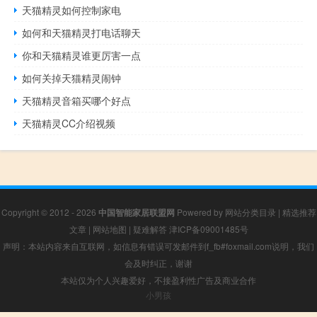
天猫精灵如何控制家电
如何和天猫精灵打电话聊天
你和天猫精灵谁更厉害一点
如何关掉天猫精灵闹钟
天猫精灵音箱买哪个好点
天猫精灵CC介绍视频
Copyright © 2012 - 2026
中国智能家居联盟网
Powered by
网站分类目录
|
精选推荐
文章
|
网站地图
|
疑难解答
津ICP备09001485号
声明：本站内容来自互联网，如信息有错误可发邮件到f_fb#foxmail.com说明，我们
会及时纠正，谢谢
本站仅为个人兴趣爱好，不接盈利性广告及商业合作
小男孩