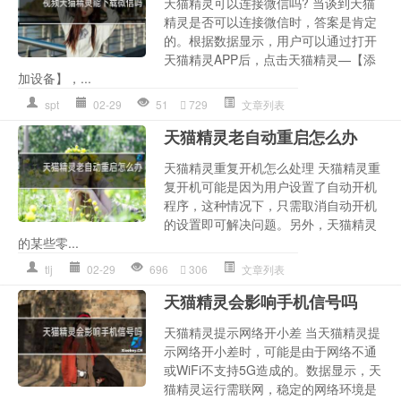
天猫精灵可以连接微信吗? 当谈到天猫
精灵是否可以连接微信时，答案是肯定
的。根据数据显示，用户可以通过打开
天猫精灵APP后，点击天猫精灵—【添
加设备】，...
spt
02-29
51
729
文章列表
天猫精灵老自动重启怎么办
天猫精灵重复开机怎么处理 天猫精灵重
复开机可能是因为用户设置了自动开机
程序，这种情况下，只需取消自动开机
的设置即可解决问题。另外，天猫精灵
的某些零...
tlj
02-29
696
306
文章列表
天猫精灵会影响手机信号吗
天猫精灵提示网络开小差 当天猫精灵提
示网络开小差时，可能是由于网络不通
或WiFi不支持5G造成的。数据显示，天
猫精灵运行需联网，稳定的网络环境是