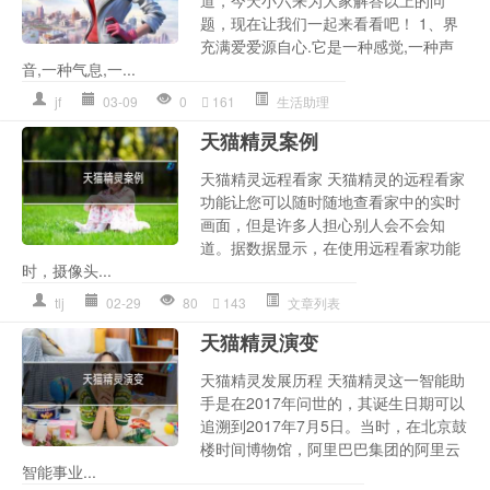
道，今天小六来为大家解答以上的问
题，现在让我们一起来看看吧！ 1、界
充满爱爱源自心.它是一种感觉,一种声
音,一种气息,一...
jf
03-09
0
161
生活助理
天猫精灵案例
天猫精灵远程看家 天猫精灵的远程看家
功能让您可以随时随地查看家中的实时
画面，但是许多人担心别人会不会知
道。据数据显示，在使用远程看家功能
时，摄像头...
tlj
02-29
80
143
文章列表
天猫精灵演变
天猫精灵发展历程 天猫精灵这一智能助
手是在2017年问世的，其诞生日期可以
追溯到2017年7月5日。当时，在北京鼓
楼时间博物馆，阿里巴巴集团的阿里云
智能事业...