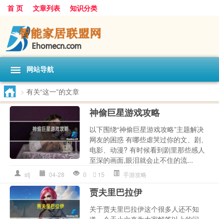
首 页
文章列表
知识分类
网站导航
>
有关“这一”的文章
神偷巨星游戏攻略
以下围绕“神偷巨星游戏攻略”主题解决
网友的困惑 有哪些虐哭过你的文、剧、
电影、动漫? 有时候看到剧里那些感人
至深的画面,眼泪就会止不住的流...
stj
04-28
0
15
手游攻略
贾夫里巴拉伊
关于贾夫里巴拉伊这个很多人还不知