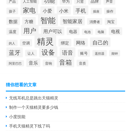
功能
品牌
华为
产品
只需
声音
人工智能
家电
手机
小爱
小米
孩子
操作
插座
智能
智能家居
数据
方糖
淘宝
消费者
用户
用户可以
电视
电器
温度
电池
电脑
精灵
自己的
网络
绑定
空调
的人
设备
蓝牙
语音
账号
让人
遥控器
闹钟
音箱
音乐
音响
音质
阿里巴巴
猜你想看的文章
无线耳机总是跳出天猫精灵
制作一个天猫精灵要多少钱
小度技能
手机天猫精灵下线了吗