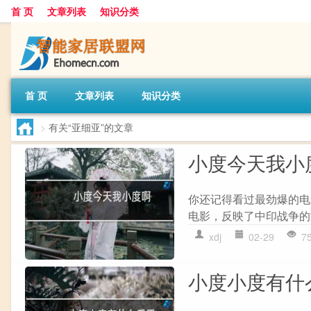
首 页
文章列表
知识分类
首 页
文章列表
知识分类
>
有关“亚细亚”的文章
小度今天我小
你还记得看过最劲爆的电
电影，反映了中印战争的
xdj
02-29
7
小度小度有什