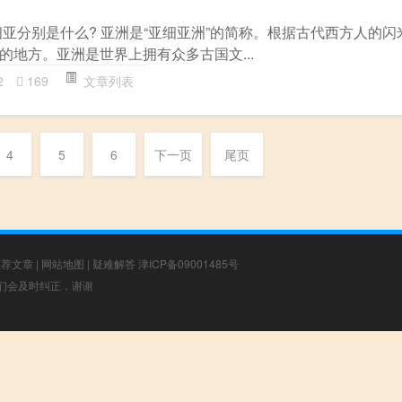
细亚分别是什么? 亚洲是“亚细亚洲”的简称。根据古代西方人的闪
的地方。亚洲是世界上拥有众多古国文...
2
169
文章列表
4
5
6
下一页
尾页
推荐文章
|
网站地图
|
疑难解答
津ICP备09001485号
，我们会及时纠正，谢谢