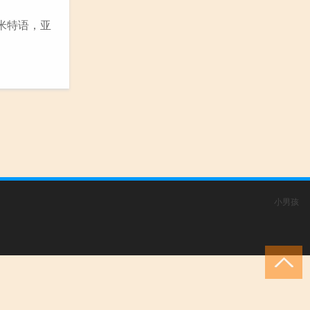
米特语，亚
小男孩