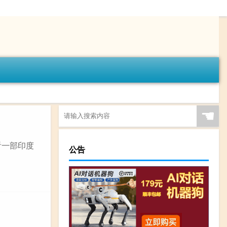
☚
看一部印度
公告