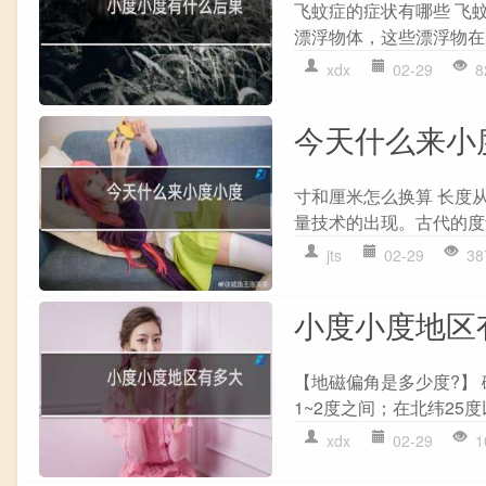
飞蚊症的症状有哪些 飞
漂浮物体，这些漂浮物在
xdx
02-29
8
今天什么来小
寸和厘米怎么换算 长度
量技术的出现。古代的度量
jts
02-29
38
小度小度地区
【地磁偏角是多少度?】
1~2度之间；在北纬25
xdx
02-29
1