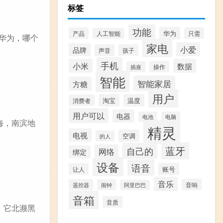
标签
功能
华为
产品
只需
人工智能
、华为，哪个
家电
小爱
品牌
声音
孩子
手机
小米
数据
操作
插座
智能
智能家居
方糖
用户
淘宝
温度
消费者
用户可以
电器
电池
电脑
海，南滨地
精灵
电视
空调
的人
蓝牙
自己的
网络
绑定
设备
语音
账号
让人
音乐
音响
遥控器
闹钟
阿里巴巴
音箱
音质
。它北濒黑