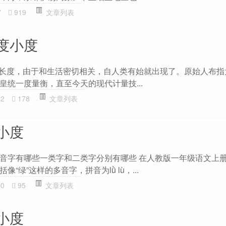
7
919
文章列表
度小度
-即长度，由于和生活密切相关，自人类有始就出现了。原始人布
皇统一度量衡，直至今天的现代计量技...
82
178
文章列表
小度
音字有哪些一类字和二类字分别有哪些 在人教版一年级语文上
“绿”这样的多音字，拼音为lǜ lù，...
70
95
文章列表
小度