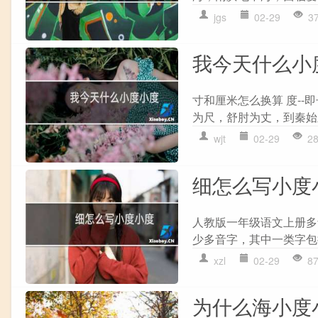
jgs
02-29
3
我今天什么小
寸和厘米怎么换算 度-
为尺，舒肘为丈，到秦始
wjt
02-29
2
细怎么写小度
人教版一年级语文上册多
少多音字，其中一类字包括像
xzl
02-29
8
为什么海小度