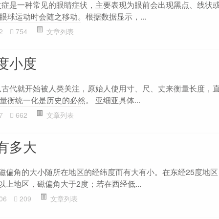
蚊症是一种常见的眼睛症状，主要表现为眼前会出现黑点、线状
眼球运动时会随之移动。根据数据显示，...
2
754
文章列表
度小度
从古代就开始被人类关注，原始人使用寸、尺、丈来衡量长度，
衡统一化是历史的必然。 亚细亚具体...
7
662
文章列表
有多大
 磁偏角的大小随所在地区的经纬度而有大有小。在东经25度地
度以上地区，磁偏角大于2度；若在西经低...
06
209
文章列表