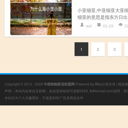
小亚细亚,中亚细亚大亚
细亚的意思是指东方日出
wsl
02-29
2
1
2
3
Copyright © 2012 - 2026
中国智能家居联盟网
Powered by
网站分类目录
|
精选
声明：本站内容来自互联网，如信息有错误可发邮件到f_fb#foxmail.com说明
本站仅为个人兴趣爱好，不接盈利性广告及商业合作