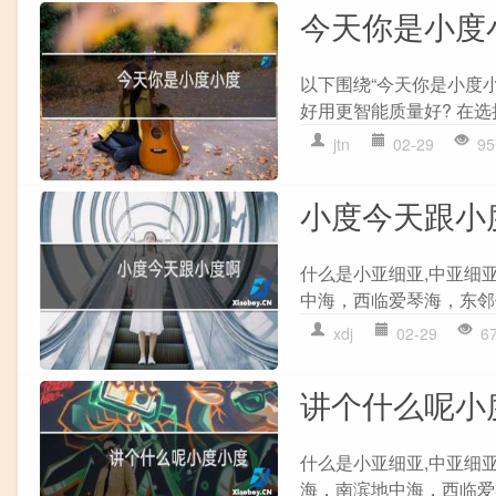
今天你是小度
以下围绕“今天你是小度
好用更智能质量好? 在选择
jtn
02-29
95
小度今天跟小
什么是小亚细亚,中亚细
中海，西临爱琴海，东邻伊
xdj
02-29
6
讲个什么呢小
什么是小亚细亚,中亚细
海，南滨地中海，西临爱