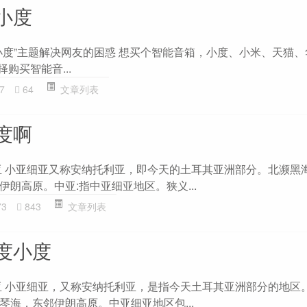
小度
小度”主题解决网友的困惑 想买个智能音箱，小度、小米、天猫
购买智能音...
7
64
文章列表
度啊
亚 小亚细亚又称安纳托利亚，即今天的土耳其亚洲部分。北濒黑
朗高原。中亚:指中亚细亚地区。狭义...
73
843
文章列表
度小度
亚 小亚细亚，又称安纳托利亚，是指今天土耳其亚洲部分的地区
琴海，东邻伊朗高原。中亚细亚地区包...