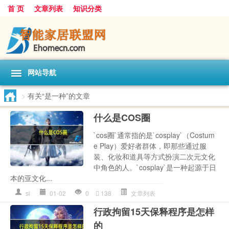
首 页
文章列表
知识分类
网站导航
>
有关“是一种”的文章
什么是COS圈
`cos圈`通常指的是`cosplay`（Costum
e Play）爱好者群体，即那些通过服
装、化妆和道具等方式扮演二次元文化
中角色的人。`cosplay`是一种起源于日
本的亚文化...
sl
01-02
0
138
文章列表
行政拘留15天保释程序是怎样
的