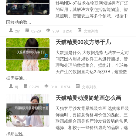
移动NB-IoT技术在物联网领域拥有广泛
的应用，其解决方案包括智能物流、智
慧照明、智能农业等多个领域。根据中
国移动的数...
zly
02-29
909
250
文章列表
天猫精灵00次方等于几
大数据是什么 大数据是指无法在一定时
间范围内用常规软件工具进行捕捉、管
理和处理的数据集合。据统计，全球每
天产生的数据量高达2.5亿GB，这些数
据需要通...
tlj
02-29
310
974
文章列表
天猫精灵动漫简笔画怎么画
天猫客厅沙发背景墙装饰画 选购家居装
饰画时，要留意价格与价值的匹配。三
联画或组合画是客厅沙发背景墙的常见
选择。相较于一些价格虚高的品牌，选
择那些性...