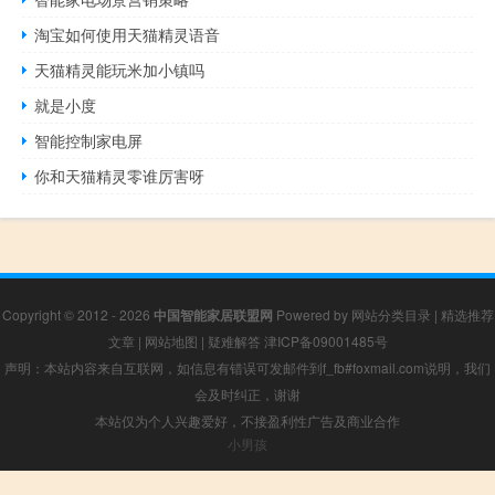
淘宝如何使用天猫精灵语音
天猫精灵能玩米加小镇吗
就是小度
智能控制家电屏
你和天猫精灵零谁厉害呀
Copyright © 2012 - 2026
中国智能家居联盟网
Powered by
网站分类目录
|
精选推荐
文章
|
网站地图
|
疑难解答
津ICP备09001485号
声明：本站内容来自互联网，如信息有错误可发邮件到f_fb#foxmail.com说明，我们
会及时纠正，谢谢
本站仅为个人兴趣爱好，不接盈利性广告及商业合作
小男孩