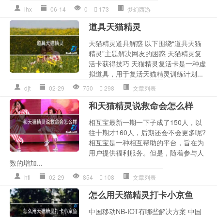
lhx
06-14
0
173
梦幻西游
道具天猫精灵
天猫精灵道具解惑 以下围绕“道具天猫
精灵”主题解决网友的困惑 天猫精灵复
活卡获得技巧 天猫精灵复活卡是一种虚
拟道具，用于复活天猫精灵训练计划...
djt
02-29
750
298
文章列表
和天猫精灵说救命会怎么样
相互宝最新一期一下子成了150人，以
往十期才160人，后期还会不会更多呢?
相互宝是一种相互帮助的平台，旨在为
用户提供福利服务。但是，随着参与人
数的增加...
htl
02-29
854
108
文章列表
怎么用天猫精灵打卡小京鱼
中国移动NB-IOT有哪些解决方案 中国