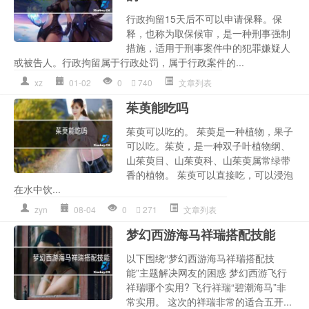
行政拘留15天后不可以申请保释。保
释，也称为取保候审，是一种刑事强制
措施，适用于刑事案件中的犯罪嫌疑人
或被告人。行政拘留属于行政处罚，属于行政案件的...
xz
01-02
0
740
文章列表
茱萸能吃吗
茱萸可以吃的。 茱萸是一种植物，果子
可以吃。茱萸，是一种双子叶植物纲、
山茱萸目、山茱萸科、山茱萸属常绿带
香的植物。 茱萸可以直接吃，可以浸泡
在水中饮...
zyn
08-04
0
271
文章列表
梦幻西游海马祥瑞搭配技能
以下围绕“梦幻西游海马祥瑞搭配技
能”主题解决网友的困惑 梦幻西游飞行
祥瑞哪个实用? 飞行祥瑞“碧潮海马”非
常实用。 这次的祥瑞非常的适合五开...