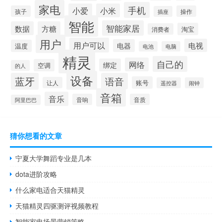
家电
手机
小爱
小米
孩子
操作
插座
智能
智能家居
数据
方糖
淘宝
消费者
用户
用户可以
电视
电器
温度
电池
电脑
精灵
自己的
网络
绑定
空调
的人
设备
蓝牙
语音
账号
让人
遥控器
闹钟
音箱
音乐
音响
音质
阿里巴巴
猜你想看的文章
宁夏大学舞蹈专业是几本
dota进阶攻略
什么家电适合天猫精灵
天猫精灵四驱测评视频教程
智能家电场景营销策略