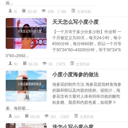
商...
tlj
02-29
258
186
文章列表
天天怎么写小度小度
【一个月等于多少分多少秒】作业帮 一
个月被定义为30天，每天24小时，每小
时60分钟，每分钟60秒，所以一个月等
于30*24*60=43200分钟，等于30*24*6
0*60=2592...
ttz
02-29
56
973
文章列表
小度小度海参的做法
海参花的制作方法 海参花是指鲜食海参
的肠和卵以及内脏的统称。据统计，海
参花含有大量对人体有特殊功效的酸性
粘多糖、脂质和内脏色素，如胡萝卜
素、海胆紫...
xdx
02-29
531
603
文章列表
洗怎么写小度小度