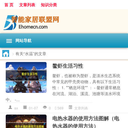
首 页
文章列表
知识分类
网站导航
>
有关“水温”的文章
鳌虾生活习性
鳌虾，也被称为螯虾，是淡水生态系统
中常见的甲壳类动物，具有以下生活习
性： 1. **栖息环境** ： - 鳌虾通常栖息
在河流、湖泊、溪流、池塘等淡水环境
中。 -...
ax
01-07
0
569
文章列表
电热水器的使用方法图解（电
热水器的使用方法）