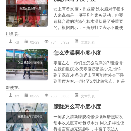
盆上写着30度 - 作业帮 洗衣服对于很多
人来说都是一项平凡的家务活动，但要
选择合适的洗涤剂和水温却是至关重要
的。根据图示，三角形打叉表示不能使
用含氯...
xzl
02-29
734
932
文章列表
怎么洗澡啊小度小度
零度左右，你们是怎么洗澡的? 谢邀请:
在我们重庆,冬天零度还是很少见,也许
到了深夜,有些偏远山区可能室外会下降
到零度左右,一般4至5度比较常态。但是
即使在...
zlx
02-29
756
686
文章列表
朦胧怎么写小度小度
一词多义清新朦胧松懈慷慨琢磨照应发
动丰收见度算帐包袱水分 词义多样性使
得语言更加充满趣味，丰富了表达方