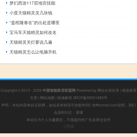
梦幻西游117层地宫技能
小度天猫精灵灵几块钱
“盖棺隆眷在”的出处是哪里
宝马车天猫精灵如何改名
天猫精灵关灯要说几遍
天猫精灵怎么让电脑开机
Copyright © 2012 - 2026
中国智能家居联盟网
Powered by
网站分类目录
|
精选推荐
文章
|
网站地图
|
疑难解答
津ICP备09001485号
声明：本站内容来自互联网，如信息有错误可发邮件到f_fb#foxmail.com说明，我们
会及时纠正，谢谢
本站仅为个人兴趣爱好，不接盈利性广告及商业合作
小男孩