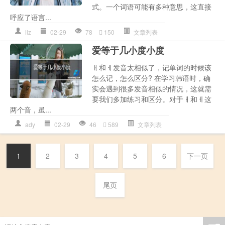
式。一个词语可能有多种意思，这直接
呼应了语言...
llz
02-29
78
150
文章列表
爱等于几小度小度
ㅐ和ㅔ发音太相似了，记单词的时候该
怎么记，怎么区分? 在学习韩语时，确
实会遇到很多发音相似的情况，这就需
要我们多加练习和区分。对于ㅐ和ㅔ这
两个音，虽...
ady
02-29
46
589
文章列表
1
2
3
4
5
6
下一页
尾页