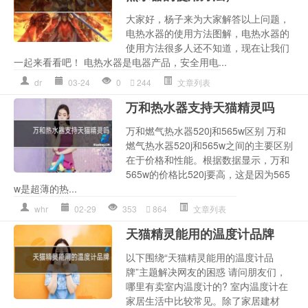
大家好，杨子来为大家解答以上问题，
电热水器的使用方法图解，电热水器的
使用方法很多人还不知道，现在让我们
一起来看看吧！ 电热水器是电器产品，安全用电...
dr
03-24
0
244
文章列表
万和热水器支持天猫精灵吗
万和燃气热水器520j和565w区别 万和
燃气热水器520j和565w之间的主要区别
在于价格和性能。根据数据显示，万和
565w的价格比520j要高，这是因为565
w是超薄的热...
whr
02-29
353
864
文章列表
天猫精灵能用的温度计品牌
以下围绕“天猫精灵能用的温度计品
牌”主题解决网友的困惑 请问朋友们，
哪里有卖室内温度计的? 室内温度计在
家居生活中比较常见。除了家居建材