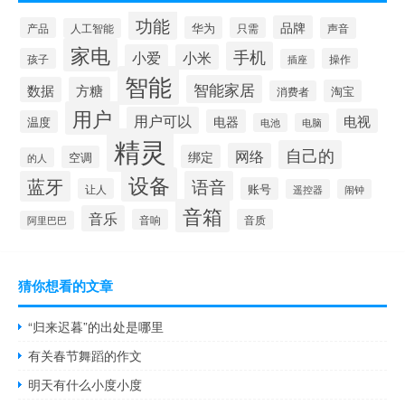
功能
品牌
华为
产品
只需
声音
人工智能
家电
手机
小爱
小米
孩子
操作
插座
智能
智能家居
数据
方糖
淘宝
消费者
用户
用户可以
电视
电器
温度
电池
电脑
精灵
自己的
网络
绑定
空调
的人
设备
蓝牙
语音
账号
让人
遥控器
闹钟
音箱
音乐
音响
音质
阿里巴巴
猜你想看的文章
“归来迟暮”的出处是哪里
有关春节舞蹈的作文
明天有什么小度小度