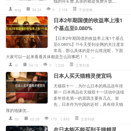
钱的停车费,其余的都是免费开放,...
wxg
04-24
0
104
手游攻略
日本2年期国债的收益率上涨1
个基点至0.080%
【日本2年期国债的收益率上涨1个基点
至0.080%】!!!今天受到全网的关注度非
常高，那么具体的是什么情况呢，下面
大家可以一起来看看具体都是怎么回事吧！ 1、...
rb
04-15
0
229
文章列表
日本人买天猫精灵便宜吗
天猫双十一，为什么日本的商品连年排
第一 日本商品在天猫双十一活动中连续
多年排名第一的原因主要有几点。首
先，日本作为中国的近邻，具有得天独
厚的地缘优...
rbr
02-29
173
845
文章列表
在日本能不能买到天猫精灵