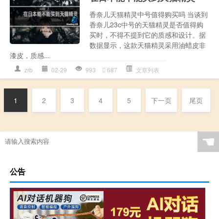
香奈儿天猫精灵中号值得购买吗 当谈到
香奈儿23c中号的天猫精灵是否值得购
买时，不得不提到它的质感和设计。据
数据显示，这款天猫精灵采用油蜡皮非
漆皮，质感...
zrb
02-29
993
687
文章列表
1
2
3
4
5
下一页
尾页
☚
公告