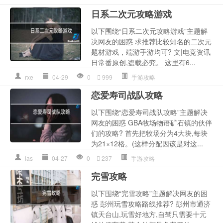
日系二次元攻略游戏
以下围绕“日系二次元攻略游戏”主题解
决网友的困惑 求推荐比较知名的二次元
题材游戏，端游手游均可? 文|电竞资讯
日常番原创,盗载必究。 这里有6...
rxe
04-29
0
999
手游攻略
恋爱寿司战队攻略
以下围绕“恋爱寿司战队攻略”主题解决
网友的困惑 GBA牧场物语矿石镇的伙伴
们的攻略? 首先把牧场分为4大块,每块
为21×12格。(这样分配因该是对这...
las
04-27
0
237
手游攻略
完雪攻略
以下围绕“完雪攻略”主题解决网友的困
惑 彭州玩雪攻略路线推荐? 彭州市通济
镇天台山,玩雪好地方,自驾只需要十元