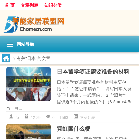
首 页
文章列表
知识分类
网站导航
>
有关“日本”的文章
日本留学签证需要准备的材料
日本留学签证需要准备的材料主要包
括： 1. **签证申请表** ：填写日本入境
签证申请表，一式两份。 2. **照片** ：
提供近3个月内拍摄的2寸（3.5cm×4.5c
m）白...
rb
12-29
0
563
文章列表
霓虹国什么梗