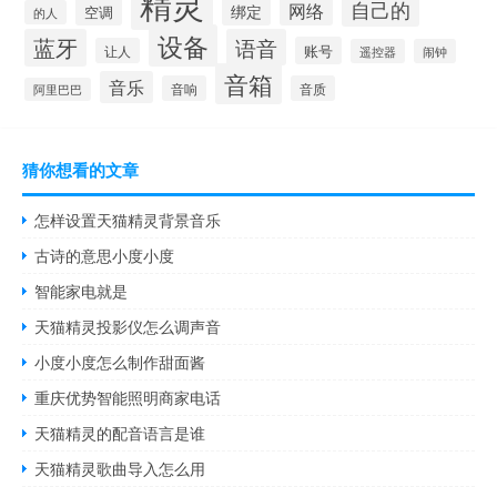
精灵
自己的
网络
绑定
空调
的人
设备
蓝牙
语音
账号
让人
遥控器
闹钟
音箱
音乐
音响
音质
阿里巴巴
猜你想看的文章
怎样设置天猫精灵背景音乐
古诗的意思小度小度
智能家电就是
天猫精灵投影仪怎么调声音
小度小度怎么制作甜面酱
重庆优势智能照明商家电话
天猫精灵的配音语言是谁
天猫精灵歌曲导入怎么用