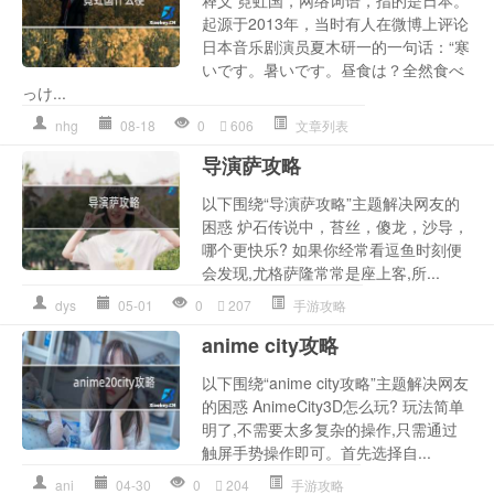
释义 霓虹国，网络词语，指的是日本。
起源于2013年，当时有人在微博上评论
日本音乐剧演员夏木研一的一句话：“寒
いです。暑いです。昼食は？全然食べ
っけ...
nhg
08-18
0
606
文章列表
导演萨攻略
以下围绕“导演萨攻略”主题解决网友的
困惑 炉石传说中，苔丝，傻龙，沙导，
哪个更快乐? 如果你经常看逗鱼时刻便
会发现,尤格萨隆常常是座上客,所...
dys
05-01
0
207
手游攻略
anime city攻略
以下围绕“anime city攻略”主题解决网友
的困惑 AnimeCity3D怎么玩? 玩法简单
明了,不需要太多复杂的操作,只需通过
触屏手势操作即可。首先选择自...
ani
04-30
0
204
手游攻略