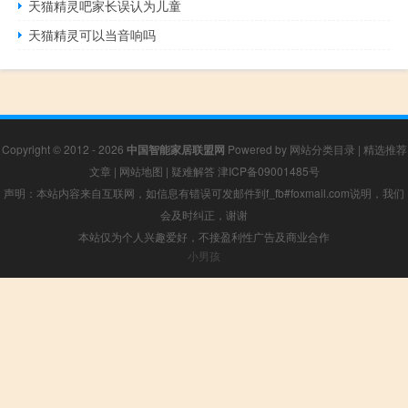
天猫精灵吧家长误认为儿童
天猫精灵可以当音响吗
Copyright © 2012 - 2026
中国智能家居联盟网
Powered by
网站分类目录
|
精选推荐
文章
|
网站地图
|
疑难解答
津ICP备09001485号
声明：本站内容来自互联网，如信息有错误可发邮件到f_fb#foxmail.com说明，我们
会及时纠正，谢谢
本站仅为个人兴趣爱好，不接盈利性广告及商业合作
小男孩