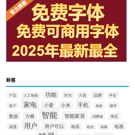
标签
功能
品牌
华为
产品
只需
声音
人工智能
家电
手机
小爱
小米
孩子
操作
插座
智能
智能家居
数据
方糖
淘宝
消费者
用户
用户可以
电视
电器
温度
电池
电脑