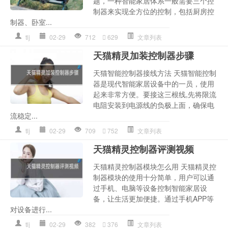
题，一种智能家居体系一般需要三个控
制器来实现全方位的控制，包括厨房控
制器、卧室...
tlj
02-29
712
629
文章列表
天猫精灵加装控制器步骤
天猫智能控制器接线方法 天猫智能控制
器是现代智能家居设备中的一员，使用
起来非常方便。要接这三根线,先将限流
电阻安装到电源线的负极上面，确保电
流稳定...
tlj
02-29
709
752
文章列表
天猫精灵控制器评测视频
天猫精灵控制器模块怎么用 天猫精灵控
制器模块的使用十分简单，用户可以通
过手机、电脑等设备控制智能家居设
备，让生活更加便捷。通过手机APP等
对设备进行...
tlj
02-29
382
376
文章列表