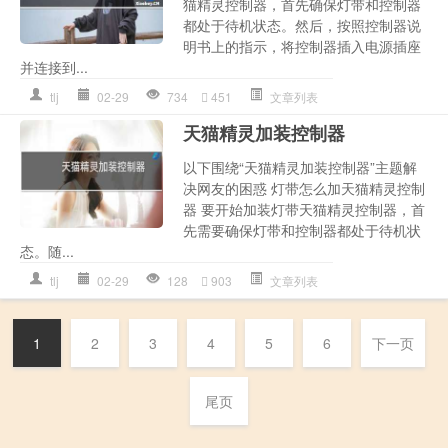
猫精灵控制器，首先确保灯带和控制器
都处于待机状态。然后，按照控制器说
明书上的指示，将控制器插入电源插座
并连接到...
tlj
02-29
734
451
文章列表
天猫精灵加装控制器
以下围绕“天猫精灵加装控制器”主题解
决网友的困惑 灯带怎么加天猫精灵控制
器 要开始加装灯带天猫精灵控制器，首
先需要确保灯带和控制器都处于待机状
态。随...
tlj
02-29
128
903
文章列表
1
2
3
4
5
6
下一页
尾页