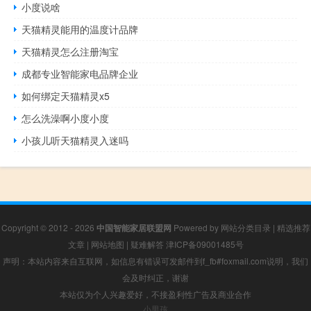
小度说啥
天猫精灵能用的温度计品牌
天猫精灵怎么注册淘宝
成都专业智能家电品牌企业
如何绑定天猫精灵x5
怎么洗澡啊小度小度
小孩儿听天猫精灵入迷吗
Copyright © 2012 - 2026
中国智能家居联盟网
Powered by
网站分类目录
|
精选推荐
文章
|
网站地图
|
疑难解答
津ICP备09001485号
声明：本站内容来自互联网，如信息有错误可发邮件到f_fb#foxmail.com说明，我们
会及时纠正，谢谢
本站仅为个人兴趣爱好，不接盈利性广告及商业合作
小男孩