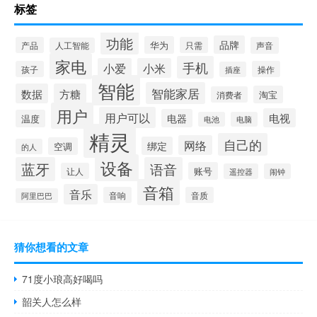
标签
功能
品牌
华为
产品
只需
声音
人工智能
家电
手机
小爱
小米
孩子
操作
插座
智能
智能家居
数据
方糖
淘宝
消费者
用户
用户可以
电视
电器
温度
电池
电脑
精灵
自己的
网络
绑定
空调
的人
设备
蓝牙
语音
账号
让人
遥控器
闹钟
音箱
音乐
音响
音质
阿里巴巴
猜你想看的文章
71度小琅高好喝吗
韶关人怎么样