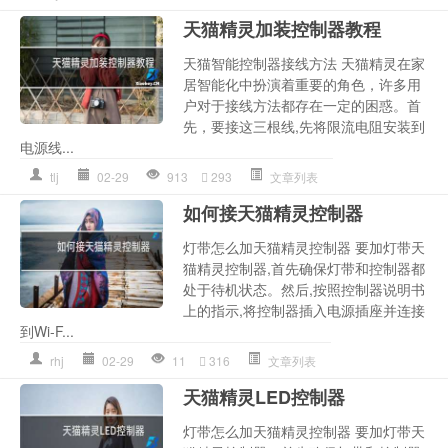
天猫精灵加装控制器教程
天猫智能控制器接线方法 天猫精灵在家
居智能化中扮演着重要的角色，许多用
户对于接线方法都存在一定的困惑。首
先，要接这三根线,先将限流电阻安装到
电源线...
tlj
02-29
913
293
文章列表
如何接天猫精灵控制器
灯带怎么加天猫精灵控制器 要加灯带天
猫精灵控制器,首先确保灯带和控制器都
处于待机状态。然后,按照控制器说明书
上的指示,将控制器插入电源插座并连接
到Wi-F...
rhj
02-29
11
316
文章列表
天猫精灵LED控制器
灯带怎么加天猫精灵控制器 要加灯带天