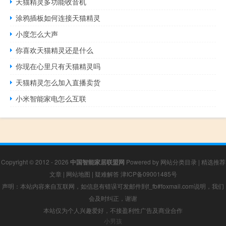
天猫精灵多功能收音机
涂鸦插板如何连接天猫精灵
小度怎么大声
你喜欢天猫精灵还是什么
你现在心里只有天猫精灵吗
天猫精灵怎么加入直播卖货
小米智能家电怎么互联
Copyright © 2012 - 2026
中国智能家居联盟网
Powered by
网站分类目录
|
精选推荐
文章
|
网站地图
|
疑难解答
津ICP备09001485号
声明：本站内容来自互联网，如信息有错误可发邮件到f_fb#foxmail.com说明，我们
会及时纠正，谢谢
本站仅为个人兴趣爱好，不接盈利性广告及商业合作
小男孩