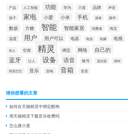
功能
品牌
华为
产品
只需
声音
人工智能
家电
手机
小爱
小米
孩子
操作
插座
智能
智能家居
数据
方糖
淘宝
消费者
用户
用户可以
电视
电器
温度
电池
电脑
精灵
自己的
网络
绑定
空调
的人
设备
蓝牙
语音
账号
让人
遥控器
闹钟
音箱
音乐
音响
音质
阿里巴巴
猜你想看的文章
如何在天猫精灵中绑定酷狗
用天猫精灵下载音乐收费吗
怎么搜小度