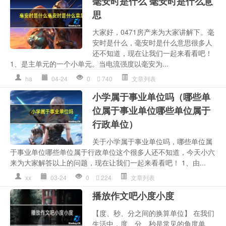
毫安时是什么 毫安时是什么意
思
大家好，0471房产来为大家讲解下。毫
安时是什么，毫安时是什么意思很多人
还不知道，现在让我们一起来看看吧！
1、是主单元的一个小单元。当电流强度以毫安为...
ha
04-24
0
740
文章列表
小学属于事业单位吗（哪些单
位属于事业单位哪些单位属于
行政单位）
关于小学属于事业单位吗，哪些单位属
于事业单位哪些单位属于行政单位这个很多人还不知道，今天小六
来为大家解答以上的问题，现在让我们一起来看看吧！ 1、由...
xx
03-24
0
224
文章列表
播放作文吧小度小度
【度、秒、分之间的换算单位】 在我们
生活中，度、分、秒是常见的角度单