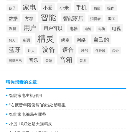
家电
手机
小爱
小米
孩子
操作
插座
智能
智能家居
数据
方糖
淘宝
消费者
用户
用户可以
电视
电器
温度
电池
电脑
精灵
自己的
网络
绑定
空调
的人
设备
蓝牙
语音
账号
让人
遥控器
闹钟
音箱
音乐
音响
音质
阿里巴巴
猜你想看的文章
智能家电主机作用
“右掖昔年陪俊赏”的出处是哪里
智能家电骗局有哪些
小度t10好还是天猫精灵