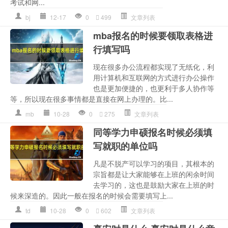
考试和网...
bj
12-17
0
499
文章列表
mba报名的时候要领取表格进
行填写吗
现在很多办公流程都实现了无纸化，利
用计算机和互联网的方式进行办公操作
也是更加便捷的，也更利于多人协作等
等，所以现在很多事情都是直接在网上办理的。比...
mb
10-28
0
275
文章列表
同等学力申硕报名时候必须填
写就职的单位吗
凡是不脱产可以学习的项目，其根本的
宗旨都是让大家能够在上班的闲余时间
去学习的，这也是鼓励大家在上班的时
候来深造的。因此一般在报名的时候会需要填写上...
td
10-28
0
602
文章列表