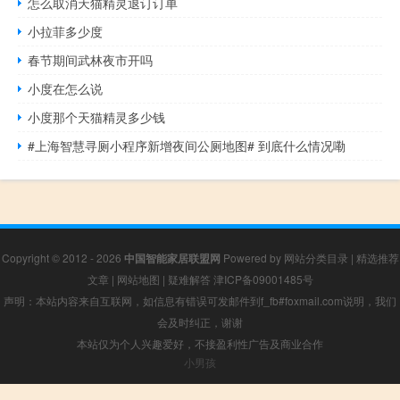
怎么取消天猫精灵退订订单
小拉菲多少度
春节期间武林夜市开吗
小度在怎么说
小度那个天猫精灵多少钱
#上海智慧寻厕小程序新增夜间公厕地图# 到底什么情况嘞
Copyright © 2012 - 2026
中国智能家居联盟网
Powered by
网站分类目录
|
精选推荐
文章
|
网站地图
|
疑难解答
津ICP备09001485号
声明：本站内容来自互联网，如信息有错误可发邮件到f_fb#foxmail.com说明，我们
会及时纠正，谢谢
本站仅为个人兴趣爱好，不接盈利性广告及商业合作
小男孩