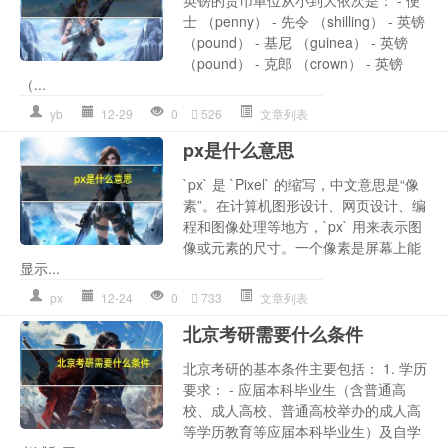
英镑的货币单位从小到大依次是： - 便
士 （penny） - 先令 （shilling） - 英镑
（pound） - 基尼 （guinea） - 英镑
（pound） - 克郎 （crown） - 英镑
（...
yb
12-29
0
526
文章列表
px是什么意思
`px` 是 `Pixel` 的缩写，中文意思是“像
素”。在计算机图形设计、网页设计、编
程和图像处理等地方，`px` 用来表示图
像或元素的尺寸。一个像素是屏幕上能
显示...
px
12-24
0
733
文章列表
北京考研需要什么条件
北京考研的基本条件主要包括： 1. 学历
要求： - 应届本科毕业生（含普通高
校、成人高校、普通高校举办的成人高
等学历教育等应届本科毕业生）及自学