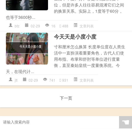
位，但是许多人往往容易混淆它们之间
的换算关系。实际上，1度等于60分，
也等于3600秒...
bfz
02-29
16
488
文章列表
今天天是小度小度
寸和厘米怎么换算 长度单位度在人类生
活中一直扮演着重要角色，古代人们使
用布指、布掌和舒肘等单位进行度量
衡，直至秦始皇统一度量衡系统。今
天，在现代计...
jtt
02-29
741
931
文章列表
下一页
☚