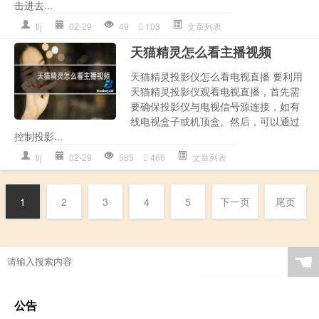
击进去...
tlj
02-29
49
103
文章列表
天猫精灵怎么看主播视频
天猫精灵投影仪怎么看电视直播 要利用
天猫精灵投影仪观看电视直播，首先需
要确保投影仪与电视信号源连接，如有
线电视盒子或机顶盒。然后，可以通过
控制投影...
tlj
02-29
585
466
文章列表
1
2
3
4
5
下一页
尾页
☚
公告