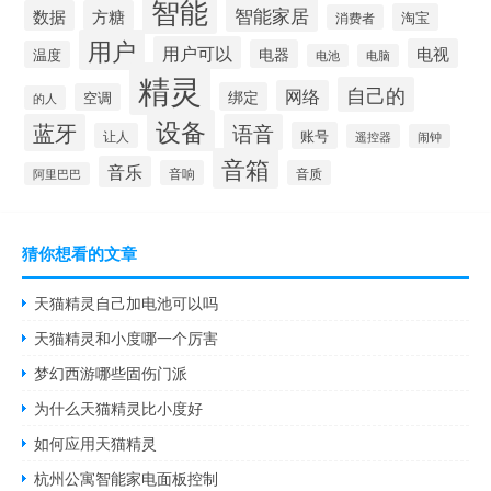
智能
智能家居
数据
方糖
淘宝
消费者
用户
用户可以
电视
电器
温度
电池
电脑
精灵
自己的
网络
绑定
空调
的人
设备
蓝牙
语音
账号
让人
遥控器
闹钟
音箱
音乐
音响
音质
阿里巴巴
猜你想看的文章
天猫精灵自己加电池可以吗
天猫精灵和小度哪一个厉害
梦幻西游哪些固伤门派
为什么天猫精灵比小度好
如何应用天猫精灵
杭州公寓智能家电面板控制