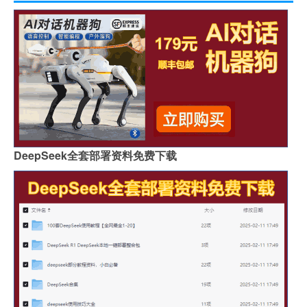
DeepSeek全套部署资料免费下载