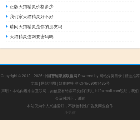
正版天猫精灵价格多少
我们家天猫精灵好不好
请问天猫精灵是你的朋友吗
天猫精灵连网要密码吗
Copyright © 2012 - 2026
中国智能家居联盟网
Powered by
网站分类目录
|
精选推荐
文章
|
网站地图
|
疑难解答
津ICP备09001485号
声明：本站内容来自互联网，如信息有错误可发邮件到f_fb#foxmail.com说明，我们
会及时纠正，谢谢
本站仅为个人兴趣爱好，不接盈利性广告及商业合作
小男孩