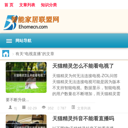
首 页
文章列表
知识分类
网站导航
>
有关“电视直播”的文章
天猫精灵怎么不能看电视了
天猫精灵为何无法连接电视-ZOL问答
天猫精灵无法连接电视可能是因为版本
不支持智能电视。数据显示，智能电视
的用户数量在不断增加，而天猫精灵需
要不断升级...
tlj
02-29
352
787
文章列表
天猫精灵抖音不能看直播吗