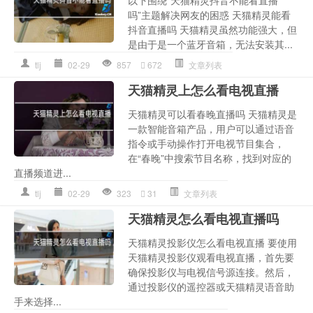
以下围绕“天猫精灵抖音不能看直播
吗”主题解决网友的困惑 天猫精灵能看
抖音直播吗 天猫精灵虽然功能强大，但
是由于是一个蓝牙音箱，无法安装其...
tlj
02-29
857
672
文章列表
天猫精灵上怎么看电视直播
天猫精灵可以看春晚直播吗 天猫精灵是
一款智能音箱产品，用户可以通过语音
指令或手动操作打开电视节目集合，
在“春晚”中搜索节目名称，找到对应的
直播频道进...
tlj
02-29
323
31
文章列表
天猫精灵怎么看电视直播吗
天猫精灵投影仪怎么看电视直播 要使用
天猫精灵投影仪观看电视直播，首先要
确保投影仪与电视信号源连接。然后，
通过投影仪的遥控器或天猫精灵语音助
手来选择...