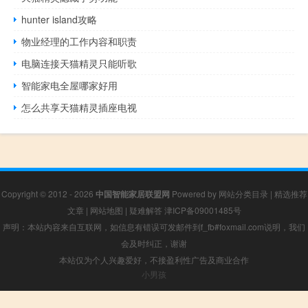
hunter island攻略
物业经理的工作内容和职责
电脑连接天猫精灵只能听歌
智能家电全屋哪家好用
怎么共享天猫精灵插座电视
Copyright © 2012 - 2026
中国智能家居联盟网
Powered by
网站分类目录
|
精选推荐
文章
|
网站地图
|
疑难解答
津ICP备09001485号
声明：本站内容来自互联网，如信息有错误可发邮件到f_fb#foxmail.com说明，我们
会及时纠正，谢谢
本站仅为个人兴趣爱好，不接盈利性广告及商业合作
小男孩