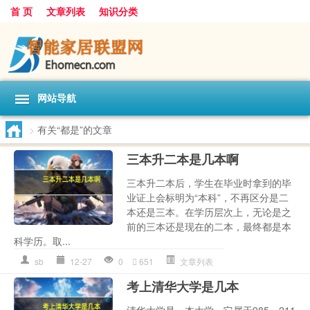
首 页
文章列表
知识分类
网站导航
>
有关“都是”的文章
三本升二本是几本啊
三本升二本后，学生在毕业时拿到的毕
业证上会标明为“本科”，不再区分是二
本还是三本。在学历层次上，无论是之
前的三本还是现在的二本，最终都是本
科学历。取...
sb
12-27
0
651
文章列表
考上清华大学是几本