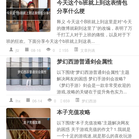
今天这个b班就上到这表情包
分享什么梗
释义 今天这个B班就上到这里是对“今天
的微博就刷到这里了”的改编，表明了万
千打工人对于上班的痛恨，以及对于下
班的狂欢。下面分享今天这个b班就上到这表...
jtz
08-16
0
155
文章列表
梦幻西游普通剑会属性
以下围绕“梦幻西游普通剑会属性”主题
解决网友的困惑 梦幻手游剑会攻略?
《梦幻手游》剑会是一款非常受欢迎的
游戏,攻略的关键在于提升角色实力...
lhx
06-14
0
659
梦幻西游
本子充值攻略
以下围绕“本子充值攻略”主题解决网友
的困惑 关于游戏充值的作文? 1.我就是
一个十足的游戏迷,就是那么的喜欢玩游