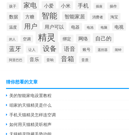
家电
手机
小爱
小米
孩子
操作
插座
智能
智能家居
数据
方糖
淘宝
消费者
用户
用户可以
电视
电器
温度
电池
电脑
精灵
自己的
网络
绑定
空调
的人
设备
蓝牙
语音
账号
让人
遥控器
闹钟
音箱
音乐
音响
音质
阿里巴巴
猜你想看的文章
美的智能家电设置教程
咱家的天猫精灵是什么
手机天猫精灵怎样连空调
如何用天猫精灵听相声
天猫精灵隐藏手势功能