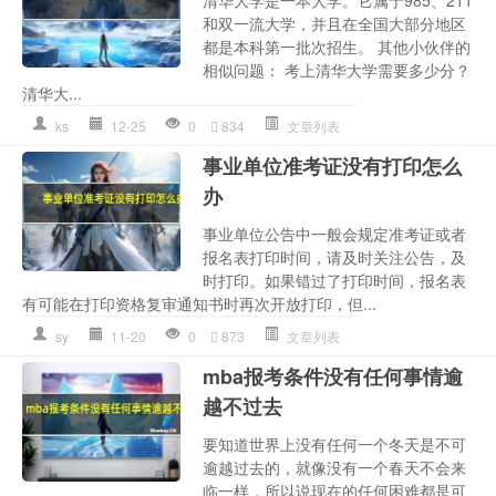
清华大学是一本大学。它属于985、211
和双一流大学，并且在全国大部分地区
都是本科第一批次招生。 其他小伙伴的
相似问题： 考上清华大学需要多少分？
清华大...
ks
12-25
0
834
文章列表
事业单位准考证没有打印怎么
办
事业单位公告中一般会规定准考证或者
报名表打印时间，请及时关注公告，及
时打印。如果错过了打印时间，报名表
有可能在打印资格复审通知书时再次开放打印，但...
sy
11-20
0
873
文章列表
mba报考条件没有任何事情逾
越不过去
要知道世界上没有任何一个冬天是不可
逾越过去的，就像没有一个春天不会来
临一样，所以说现在的任何困难都是可