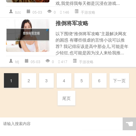
戏,我觉得我每天都是沉浸在游戏...
bzc
05-03
0
146
手游攻略
推倒将军攻略
以下围绕“推倒将军攻略”主题解决网友
的困惑 有哪些很虐的言情小说可以推
荐? 我记得应该是高中那会儿,可能是年
少轻狂,也可能是因为没人来给我推...
tdj
05-03
0
417
手游攻略
1
2
3
4
5
6
下一页
尾页
☚