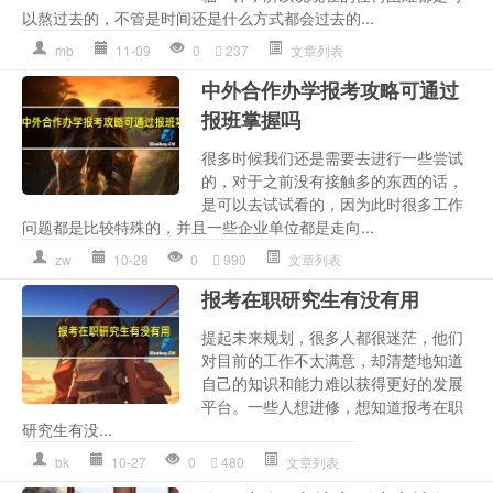
以熬过去的，不管是时间还是什么方式都会过去的...
mb
11-09
0
237
文章列表
中外合作办学报考攻略可通过
报班掌握吗
很多时候我们还是需要去进行一些尝试
的，对于之前没有接触多的东西的话，
是可以去试试看的，因为此时很多工作
问题都是比较特殊的，并且一些企业单位都是走向...
zw
10-28
0
990
文章列表
报考在职研究生有没有用
提起未来规划，很多人都很迷茫，他们
对目前的工作不太满意，却清楚地知道
自己的知识和能力难以获得更好的发展
平台。一些人想进修，想知道报考在职
研究生有没...
bk
10-27
0
480
文章列表