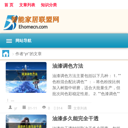
首 页
文章列表
知识分类
网站导航
>
作者“yr”的文章
油漆调色方法
油漆调色方法主要包括以下几种： 1. **
色粉混合配比调色** ： - 将色粉按比例
加入树脂中研磨，适合大批量生产，但
批次间色彩稳定性差。 2. **色漆调色**
： ...
yr
01-11
0
314
文章列表
油漆多久能完全干透