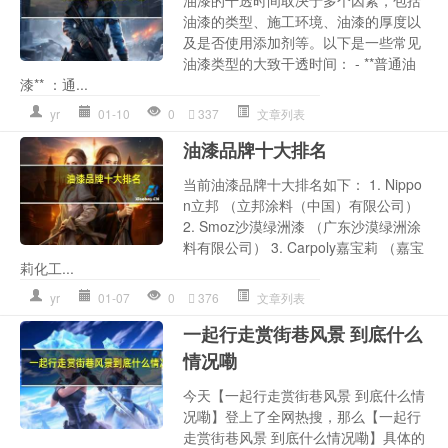
油漆的干透时间取决于多个因素，包括
油漆的类型、施工环境、油漆的厚度以
及是否使用添加剂等。以下是一些常见
油漆类型的大致干透时间： - **普通油
漆** ：通...
yr
01-10
0
337
文章列表
油漆品牌十大排名
当前油漆品牌十大排名如下： 1. Nippo
n立邦 （立邦涂料（中国）有限公司）
2. Smoz沙漠绿洲漆 （广东沙漠绿洲涂
料有限公司） 3. Carpoly嘉宝莉 （嘉宝
莉化工...
yr
01-07
0
376
文章列表
一起行走赏街巷风景 到底什么
情况嘞
今天【一起行走赏街巷风景 到底什么情
况嘞】登上了全网热搜，那么【一起行
走赏街巷风景 到底什么情况嘞】具体的