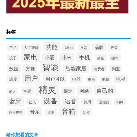
标签
功能
品牌
华为
产品
只需
声音
人工智能
家电
手机
小爱
小米
孩子
操作
插座
智能
智能家居
数据
方糖
淘宝
消费者
用户
用户可以
电视
电器
温度
电池
电脑
精灵
自己的
网络
绑定
空调
的人
设备
蓝牙
语音
账号
让人
遥控器
闹钟
音箱
音乐
音响
音质
阿里巴巴
猜你想看的文章