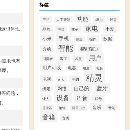
标签
功能
华为
产品
只需
人工智能
家电
但这也体现
小爱
品牌
声音
孩子
手机
小米
数据
操作
插座
智能
智能家居
方糖
用户
淘宝
温度
消费者
的需求也有
用户可以
电器
电池
电脑
深厚。
精灵
电视
空调
的人
蓝牙
自己的
网络
绑定
顿等问题，
设备
语音
账号
让人
的。
音乐
音响
遥控器
闹钟
阿里巴巴
音箱
音质