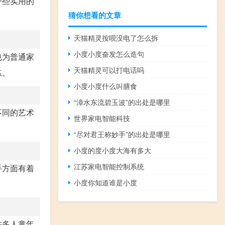
一些实用的
猜你想看的文章
天猫精灵按呗没电了怎么拆
小度小度奋发怎么造句
也为普通家
天猫精灵可以打电话吗
练。
小度小度什么叫膳食
“漳水东流碧玉波”的出处是哪里
不同的艺术
世界家电智能科技
“尽对君王称妙手”的出处是哪里
小度的度小度大海有多大
江苏家电智能控制系统
手方面有着
小度你知道谁是小度
许多人童年