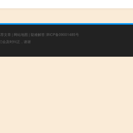
推荐文章
|
网站地图
|
疑难解答
津ICP备09001485号
，我们会及时纠正，谢谢