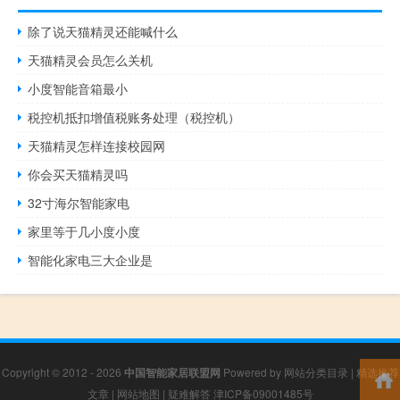
除了说天猫精灵还能喊什么
天猫精灵会员怎么关机
小度智能音箱最小
税控机抵扣增值税账务处理（税控机）
天猫精灵怎样连接校园网
你会买天猫精灵吗
32寸海尔智能家电
家里等于几小度小度
智能化家电三大企业是
Copyright © 2012 - 2026
中国智能家居联盟网
Powered by
网站分类目录
|
精选推荐
文章
|
网站地图
|
疑难解答
津ICP备09001485号