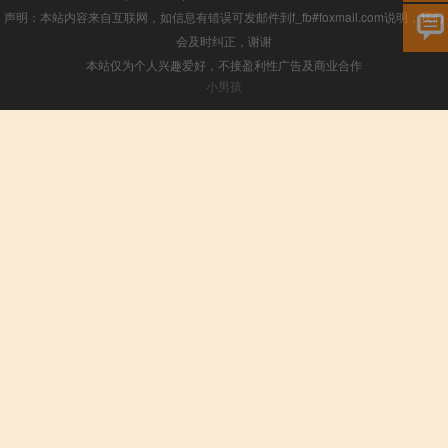
声明：本站内容来自互联网，如信息有错误可发邮件到f_fb#foxmail.com说明，我们
会及时纠正，谢谢
本站仅为个人兴趣爱好，不接盈利性广告及商业合作
小男孩