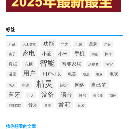
标签
功能
品牌
华为
产品
只需
声音
人工智能
家电
手机
小爱
小米
孩子
操作
插座
智能
智能家居
数据
方糖
淘宝
消费者
用户
用户可以
电视
电器
温度
电池
电脑
精灵
自己的
网络
绑定
空调
的人
设备
蓝牙
语音
账号
让人
遥控器
闹钟
音箱
音乐
音响
音质
阿里巴巴
猜你想看的文章