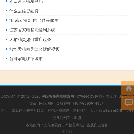
还知道天猫精灵吗
什么是信贷融资
“日暮立清滩”的出处是哪里
江苏省家电智能控制系统
天猫精灵如何重启设备
移动天猫精灵怎么拆解视频
智能家电哪个城市
Copyright © 2012 - 2026
中国智能家居联盟网
Powered by
网站分类目录
|
精选推荐
文章
|
网站地图
|
疑难解答
津ICP备09001485号
声明：本站内容来自互联网，如信息有错误可发邮件到f_fb#foxmail.com说明，我们
会及时纠正，谢谢
本站仅为个人兴趣爱好，不接盈利性广告及商业合作
小男孩