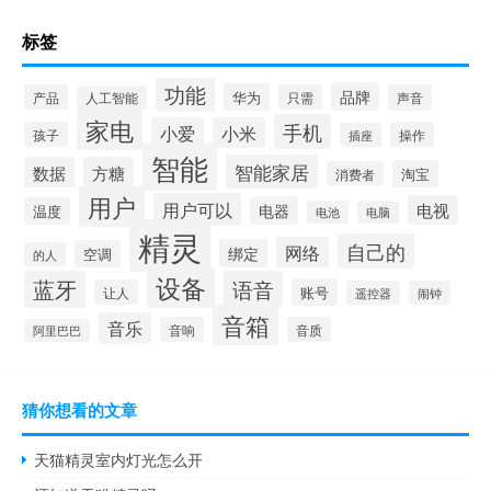
标签
功能
品牌
华为
产品
只需
声音
人工智能
家电
手机
小爱
小米
孩子
操作
插座
智能
智能家居
数据
方糖
淘宝
消费者
用户
用户可以
电视
电器
温度
电池
电脑
精灵
自己的
网络
绑定
空调
的人
设备
蓝牙
语音
账号
让人
遥控器
闹钟
音箱
音乐
音响
音质
阿里巴巴
猜你想看的文章
天猫精灵室内灯光怎么开