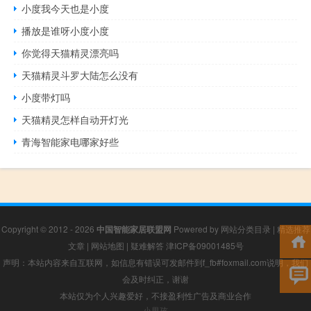
小度我今天也是小度
播放是谁呀小度小度
你觉得天猫精灵漂亮吗
天猫精灵斗罗大陆怎么没有
小度带灯吗
天猫精灵怎样自动开灯光
青海智能家电哪家好些
Copyright © 2012 - 2026
中国智能家居联盟网
Powered by
网站分类目录
|
精选推荐
文章
|
网站地图
|
疑难解答
津ICP备09001485号
声明：本站内容来自互联网，如信息有错误可发邮件到f_fb#foxmail.com说明，我们
会及时纠正，谢谢
本站仅为个人兴趣爱好，不接盈利性广告及商业合作
小男孩