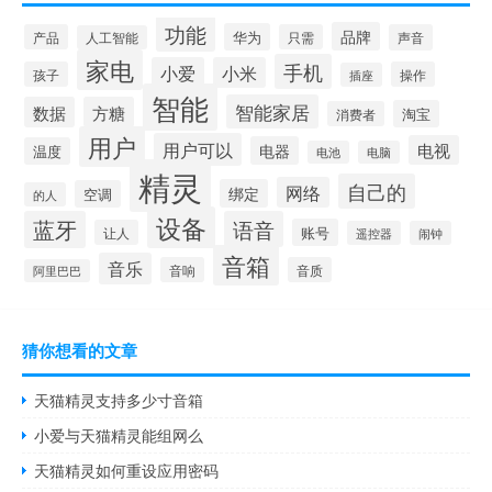
功能
品牌
华为
产品
只需
声音
人工智能
家电
手机
小爱
小米
孩子
操作
插座
智能
智能家居
数据
方糖
淘宝
消费者
用户
用户可以
电视
电器
温度
电池
电脑
精灵
自己的
网络
绑定
空调
的人
设备
蓝牙
语音
账号
让人
遥控器
闹钟
音箱
音乐
音响
音质
阿里巴巴
猜你想看的文章
天猫精灵支持多少寸音箱
小爱与天猫精灵能组网么
天猫精灵如何重设应用密码