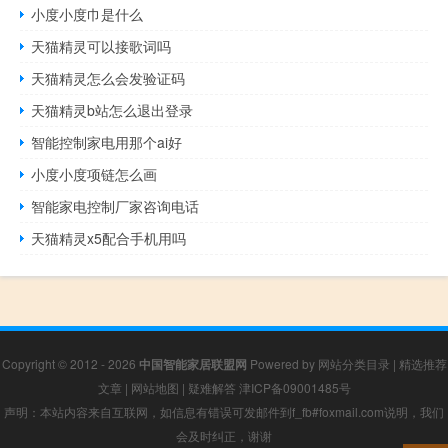
小度小度巾是什么
天猫精灵可以接歌词吗
天猫精灵怎么会发验证码
天猫精灵b站怎么退出登录
智能控制家电用那个ai好
小度小度项链怎么画
智能家电控制厂家咨询电话
天猫精灵x5配合手机用吗
Copyright © 2012 - 2026
中国智能家居联盟网
Powered by
网站分类目录
|
精选推荐
文章
|
网站地图
|
疑难解答
津ICP备09001485号
声明：本站内容来自互联网，如信息有错误可发邮件到f_fb#foxmail.com说明，我们
会及时纠正，谢谢