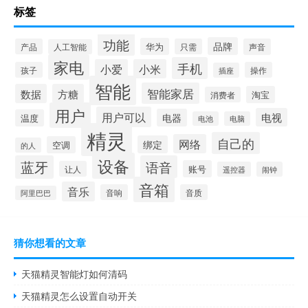
标签
功能
品牌
华为
产品
只需
声音
人工智能
家电
手机
小爱
小米
孩子
操作
插座
智能
智能家居
数据
方糖
淘宝
消费者
用户
用户可以
电视
电器
温度
电池
电脑
精灵
自己的
网络
绑定
空调
的人
设备
蓝牙
语音
账号
让人
遥控器
闹钟
音箱
音乐
音响
音质
阿里巴巴
猜你想看的文章
天猫精灵智能灯如何清码
天猫精灵怎么设置自动开关