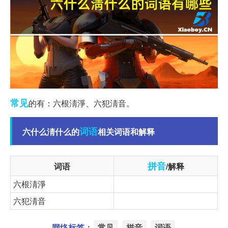
常见
的有：六根淸淨、六犯淸音。
词语
六什么淸什么的
相关词语和解释
拼音
词语
/解释
六根淸淨
六犯淸音
网络标签：
常见
拼音
词语