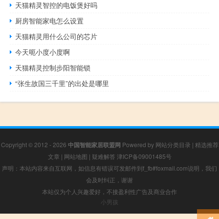
天猫精灵智控的电饭煲好吗
厨房智能家电怎么设置
天猫精灵用什么公司的芯片
今天呃小度小度啊
天猫精灵控制步阳智能锁
“张生故国三千里”的出处是哪里
Copyright © 2012 - 2026
中国智能家居联盟网
Powered by
网站分类目录
|
精选推荐
文章
|
网站地图
|
疑难解答
津ICP备09001485号
声明：本站内容来自互联网，如信息有错误可发邮件到f_fb#foxmail.com说明，我们
会及时纠正，谢谢
本站仅为个人兴趣爱好，不接盈利性广告及商业合作
小男孩