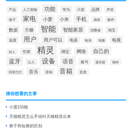
功能
品牌
华为
产品
只需
声音
人工智能
家电
手机
小爱
小米
孩子
操作
插座
智能
智能家居
数据
方糖
淘宝
消费者
用户
用户可以
电视
电器
温度
电池
电脑
精灵
自己的
网络
绑定
空调
的人
设备
蓝牙
语音
账号
让人
遥控器
闹钟
音箱
音乐
音响
音质
阿里巴巴
猜你想看的文章
小度2功能
天猫精灵怎么手动叫天猫精灵出来
裤子和短裤的区别