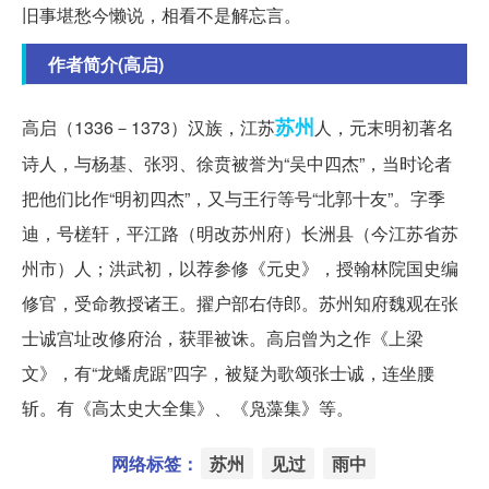
旧事堪愁今懒说，相看不是解忘言。
作者简介(高启)
苏州
高启（1336－1373）汉族，江苏
人，元末明初著名
诗人，与杨基、张羽、徐贲被誉为“吴中四杰”，当时论者
把他们比作“明初四杰”，又与王行等号“北郭十友”。字季
迪，号槎轩，平江路（明改苏州府）长洲县（今江苏省苏
州市）人；洪武初，以荐参修《元史》，授翰林院国史编
修官，受命教授诸王。擢户部右侍郎。苏州知府魏观在张
士诚宫址改修府治，获罪被诛。高启曾为之作《上梁
文》，有“龙蟠虎踞”四字，被疑为歌颂张士诚，连坐腰
斩。有《高太史大全集》、《凫藻集》等。
网络标签：
苏州
见过
雨中