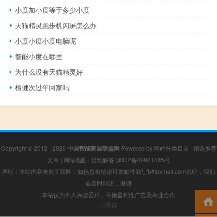
小度加小度等于多少小度
天猫精灵跑步机闪屏怎么办
小度小度小度电脑呢
智能小度在哪里
为什么没有天猫精灵好
檀健次过年回家吗
Copyright © 2012 - 2026
中国智能家居联盟网
Powered by
网站分类目录
|
精选推荐
文章
|
网站地图
|
疑难解答
津ICP备09001485号
声明：本站内容来自互联网，如信息有错误可发邮件到f_fb#foxmail.com说明，我们
会及时纠正，谢谢
本站仅为个人兴趣爱好，不接盈利性广告及商业合作
小男孩