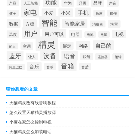
功能
品牌
华为
产品
只需
声音
人工智能
家电
手机
小爱
小米
孩子
操作
插座
智能
智能家居
数据
方糖
淘宝
消费者
用户
用户可以
电视
电器
温度
电池
电脑
精灵
自己的
网络
绑定
空调
的人
设备
蓝牙
语音
账号
让人
遥控器
闹钟
音箱
音乐
音响
音质
阿里巴巴
猜你想看的文章
天猫精灵改有线音响教程
怎么设置天猫精灵播放源
小度在家怎么控制电视
天猫精灵怎么加装电话