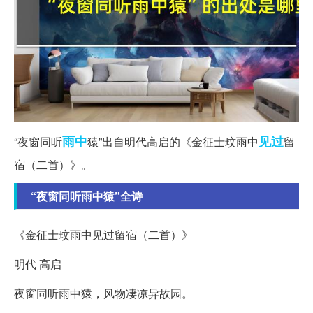
雨中
见过
“夜窗同听
猿”出自明代高启的《金征士玟雨中
留
宿（二首）》。
“夜窗同听雨中猿”全诗
《金征士玟雨中见过留宿（二首）》
明代 高启
夜窗同听雨中猿，风物凄凉异故园。