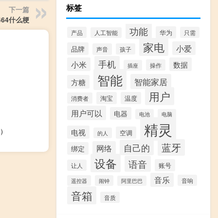
标签
下一篇
464什么梗
功能
华为
产品
只需
人工智能
家电
小爱
品牌
声音
孩子
手机
小米
数据
操作
插座
智能
智能家居
方糖
用户
淘宝
温度
消费者
用户可以
电器
电池
电脑
精灵
）
电视
空调
的人
蓝牙
自己的
网络
绑定
设备
语音
账号
让人
音乐
音响
遥控器
闹钟
阿里巴巴
音箱
音质