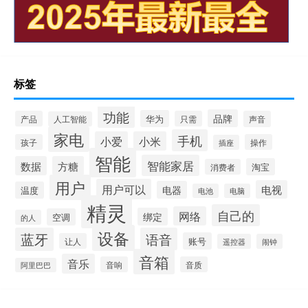
标签
功能
品牌
华为
产品
只需
声音
人工智能
家电
手机
小爱
小米
孩子
操作
插座
智能
智能家居
数据
方糖
淘宝
消费者
用户
用户可以
电视
电器
温度
电池
电脑
精灵
自己的
网络
绑定
空调
的人
设备
蓝牙
语音
账号
让人
遥控器
闹钟
音箱
音乐
音响
音质
阿里巴巴