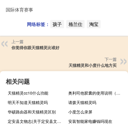
国际体育赛事
网络标签：
孩子
格兰仕
淘宝
上一篇
你觉得你跟天猫精灵比谁好
下一篇
天猫精灵和小度什么地方买
相关问题
天猫精灵cc10什么功能
奥利司他胶囊的使用说明（奥利司他胶囊说明书功效与作用）
明天不知道天猫精灵吗
请拨天猫精灵吗
华硕路由器和天猫精灵区别
小度怎么录屏
定安县文物志(关于定安县文物志简述)
安装智能家电赚钱吗现在