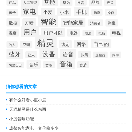
功能
品牌
华为
产品
只需
声音
人工智能
家电
手机
小爱
小米
孩子
操作
插座
智能
智能家居
数据
方糖
淘宝
消费者
用户
用户可以
电视
电器
温度
电池
电脑
精灵
自己的
网络
绑定
空调
的人
设备
蓝牙
语音
账号
让人
遥控器
闹钟
音箱
音乐
音响
音质
阿里巴巴
猜你想看的文章
有什么好看小度小度
天猫精灵是什么东西
小度音响功能
成都智能家电一套价格多少