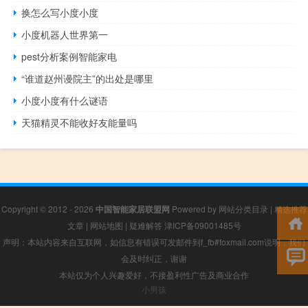
换怎么写小度小度
小度机器人世界第一
pest分析案例智能家电
“谁道赵州谩院主”的出处是哪里
小度小度有什么谜语
天猫精灵不能收好友能量吗
Copyright © 2012 - 2026
中国智能家居联盟网
Powered by
网站分类目录
|
精选推荐
文章
|
网站地图
|
疑难解答
津ICP备09001485号
声明：本站内容来自互联网，如信息有错误可发邮件到f_fb#foxmail.com说明，我们
会及时纠正，谢谢
本站仅为个人兴趣爱好，不接盈利性广告及商业合作
小男孩