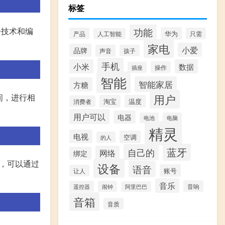
标签
子技术和编
功能
华为
产品
只需
人工智能
家电
小爱
品牌
声音
孩子
手机
小米
数据
操作
插座
智能
智能家居
方糖
间，进行相
用户
淘宝
温度
消费者
用户可以
电器
电池
电脑
精灵
电视
空调
的人
蓝牙
自己的
网络
绑定
，可以通过
设备
语音
账号
让人
音乐
音响
遥控器
闹钟
阿里巴巴
音箱
音质