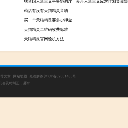
联合国人道主义事务协调厅：苏丹人道主义应对计划资金短
药店有没有天猫精灵音响
买一个天猫精灵要多少押金
天猫精灵二维码收费标准
天猫精灵官网验机方法
推荐文章
|
网站地图
|
疑难解答
津ICP备09001485号
，我们会及时纠正，谢谢