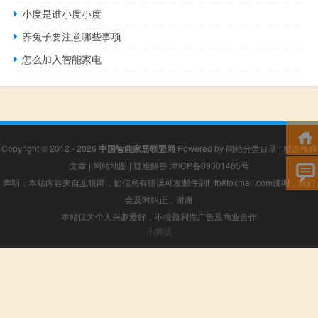
小度是谁小度小度
养兔子要注意哪些事项
怎么加入智能家电
Copyright © 2012 - 2026
中国智能家居联盟网
Powered by
网站分类目录
|
精选推荐
文章
|
网站地图
|
疑难解答
津ICP备09001485号
声明：本站内容来自互联网，如信息有错误可发邮件到f_fb#foxmail.com说明，我们
会及时纠正，谢谢
本站仅为个人兴趣爱好，不接盈利性广告及商业合作
小男孩