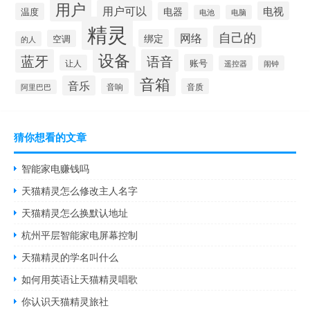
用户
用户可以
电视
电器
温度
电池
电脑
精灵
自己的
网络
绑定
空调
的人
设备
蓝牙
语音
账号
让人
遥控器
闹钟
音箱
音乐
音响
音质
阿里巴巴
猜你想看的文章
智能家电赚钱吗
天猫精灵怎么修改主人名字
天猫精灵怎么换默认地址
杭州平层智能家电屏幕控制
天猫精灵的学名叫什么
如何用英语让天猫精灵唱歌
你认识天猫精灵旅社