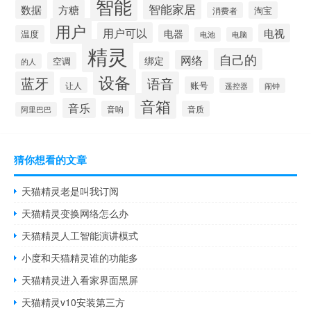
智能
智能家居
数据
方糖
淘宝
消费者
用户
用户可以
电视
电器
温度
电池
电脑
精灵
自己的
网络
绑定
空调
的人
设备
蓝牙
语音
账号
让人
遥控器
闹钟
音箱
音乐
音响
音质
阿里巴巴
猜你想看的文章
天猫精灵老是叫我订阅
天猫精灵变换网络怎么办
天猫精灵人工智能演讲模式
小度和天猫精灵谁的功能多
天猫精灵进入看家界面黑屏
天猫精灵v10安装第三方