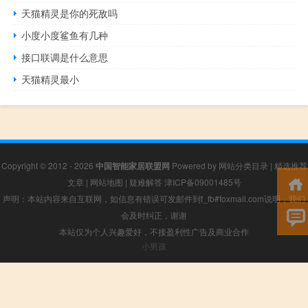
天猫精灵是你的死敌吗
小度小度鲨鱼有几种
接口联调是什么意思
天猫精灵最小
Copyright © 2012 - 2026
中国智能家居联盟网
Powered by
网站分类目录
|
精选推荐
文章
|
网站地图
|
疑难解答
津ICP备09001485号
声明：本站内容来自互联网，如信息有错误可发邮件到f_fb#foxmail.com说明，我们
会及时纠正，谢谢
本站仅为个人兴趣爱好，不接盈利性广告及商业合作
小男孩