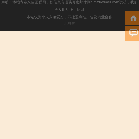
声明：本站内容来自互联网，如信息有错误可发邮件到f_fb#foxmail.com说明，我们
会及时纠正，谢谢
本站仅为个人兴趣爱好，不接盈利性广告及商业合作
小男孩