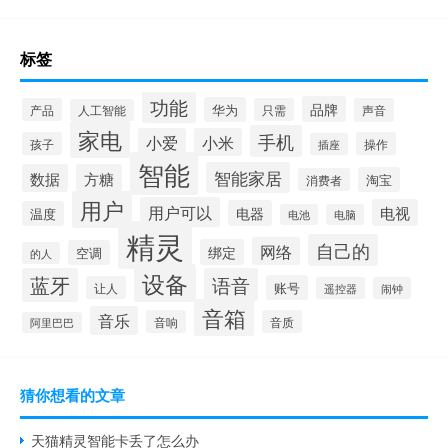
标签
功能
品牌
华为
产品
只需
声音
人工智能
家电
手机
小爱
小米
孩子
操作
插座
智能
智能家居
数据
方糖
淘宝
消费者
用户
用户可以
电视
电器
温度
电池
电脑
精灵
自己的
网络
绑定
空调
的人
设备
蓝牙
语音
账号
让人
遥控器
闹钟
音箱
音乐
音响
音质
阿里巴巴
猜你想看的文章
天猫精灵智能卡丢了怎么办