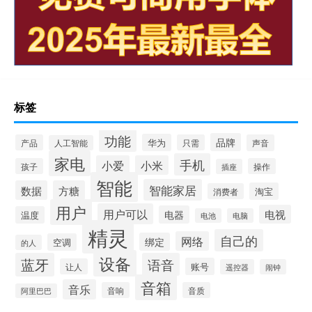
标签
功能
品牌
华为
产品
只需
声音
人工智能
家电
手机
小爱
小米
孩子
操作
插座
智能
智能家居
数据
方糖
淘宝
消费者
用户
用户可以
电视
电器
温度
电池
电脑
精灵
自己的
网络
绑定
空调
的人
设备
蓝牙
语音
账号
让人
遥控器
闹钟
音箱
音乐
音响
音质
阿里巴巴