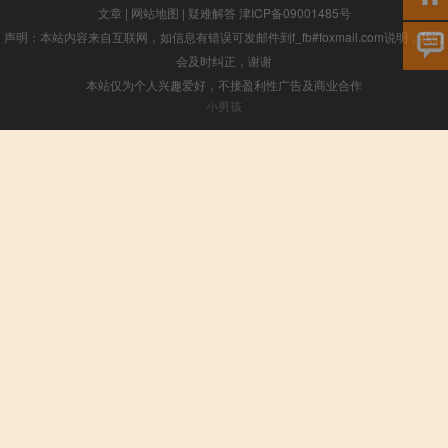
文章
|
网站地图
|
疑难解答
津ICP备09001485号
声明：本站内容来自互联网，如信息有错误可发邮件到f_fb#foxmail.com说明，我们
会及时纠正，谢谢
本站仅为个人兴趣爱好，不接盈利性广告及商业合作
小男孩