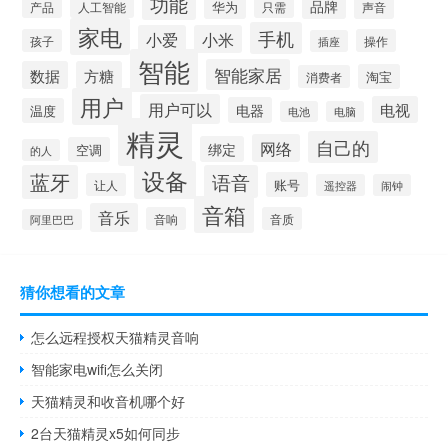
功能
品牌
华为
产品
只需
声音
人工智能
家电
手机
小爱
小米
孩子
操作
插座
智能
智能家居
数据
方糖
淘宝
消费者
用户
用户可以
电视
电器
温度
电池
电脑
精灵
自己的
网络
绑定
空调
的人
设备
蓝牙
语音
账号
让人
遥控器
闹钟
音箱
音乐
音响
音质
阿里巴巴
猜你想看的文章
怎么远程授权天猫精灵音响
智能家电wifi怎么关闭
天猫精灵和收音机哪个好
2台天猫精灵x5如何同步