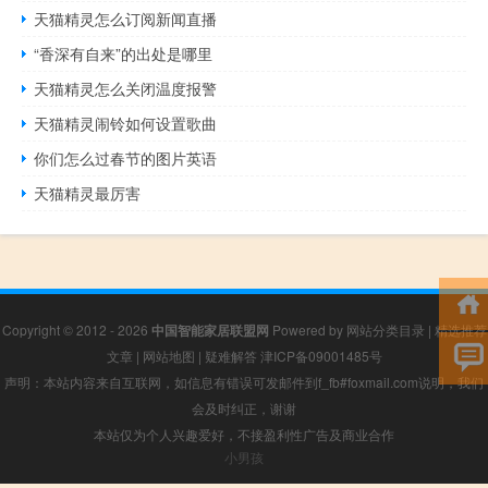
天猫精灵怎么订阅新闻直播
“香深有自来”的出处是哪里
天猫精灵怎么关闭温度报警
天猫精灵闹铃如何设置歌曲
你们怎么过春节的图片英语
天猫精灵最厉害
Copyright © 2012 - 2026
中国智能家居联盟网
Powered by
网站分类目录
|
精选推荐
文章
|
网站地图
|
疑难解答
津ICP备09001485号
声明：本站内容来自互联网，如信息有错误可发邮件到f_fb#foxmail.com说明，我们
会及时纠正，谢谢
本站仅为个人兴趣爱好，不接盈利性广告及商业合作
小男孩