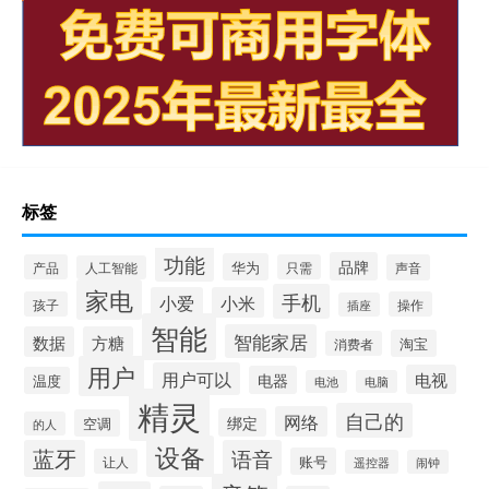
标签
功能
品牌
华为
产品
只需
声音
人工智能
家电
手机
小爱
小米
孩子
操作
插座
智能
智能家居
数据
方糖
淘宝
消费者
用户
用户可以
电视
电器
温度
电池
电脑
精灵
自己的
网络
绑定
空调
的人
设备
蓝牙
语音
账号
让人
遥控器
闹钟