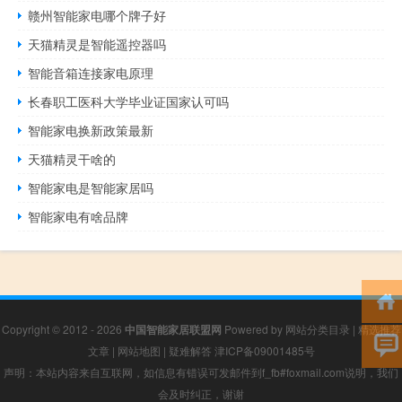
赣州智能家电哪个牌子好
天猫精灵是智能遥控器吗
智能音箱连接家电原理
长春职工医科大学毕业证国家认可吗
智能家电换新政策最新
天猫精灵干啥的
智能家电是智能家居吗
智能家电有啥品牌
Copyright © 2012 - 2026
中国智能家居联盟网
Powered by
网站分类目录
|
精选推荐
文章
|
网站地图
|
疑难解答
津ICP备09001485号
声明：本站内容来自互联网，如信息有错误可发邮件到f_fb#foxmail.com说明，我们
会及时纠正，谢谢