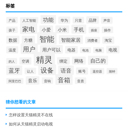
标签
功能
品牌
华为
产品
只需
声音
人工智能
家电
手机
小爱
小米
孩子
操作
插座
智能
智能家居
数据
方糖
淘宝
消费者
用户
用户可以
电视
电器
温度
电池
电脑
精灵
自己的
网络
绑定
空调
的人
设备
蓝牙
语音
账号
让人
遥控器
闹钟
音箱
音乐
音响
音质
阿里巴巴
猜你想看的文章
怎样设置天猫精灵不在线
如何从天猫精灵启动电视