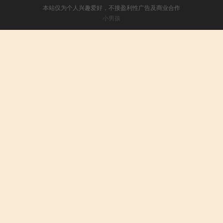
本站仅为个人兴趣爱好，不接盈利性广告及商业合作
小男孩