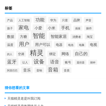
标签
功能
品牌
华为
产品
只需
声音
人工智能
家电
手机
小爱
小米
孩子
操作
插座
智能
智能家居
数据
方糖
淘宝
消费者
用户
用户可以
电视
电器
温度
电池
电脑
精灵
自己的
网络
绑定
空调
的人
设备
蓝牙
语音
账号
让人
遥控器
闹钟
音箱
音乐
音响
音质
阿里巴巴
猜你想看的文章
天猫精灵老是叫我订阅
天猫精灵变换网络怎么办