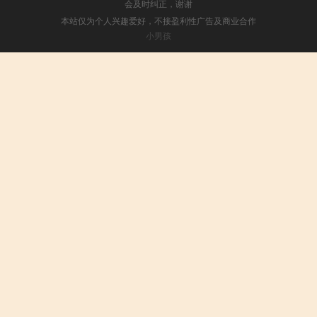
会及时纠正，谢谢
本站仅为个人兴趣爱好，不接盈利性广告及商业合作
小男孩