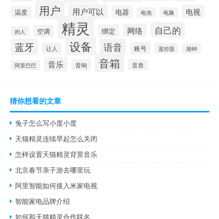
用户
用户可以
电视
电器
温度
电池
电脑
精灵
自己的
网络
绑定
空调
的人
设备
蓝牙
语音
账号
让人
遥控器
闹钟
音箱
音乐
音响
音质
阿里巴巴
猜你想看的文章
兔子怎么写小度小度
天猫精灵连续早起怎么关闭
怎样设置天猫精灵背景音乐
北京春节亲子游去哪里玩
阿里智能如何接入米家电视
智能家电品牌介绍
如何和天猫精灵合作联名