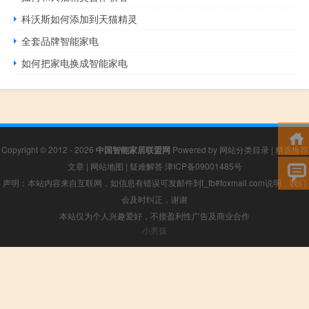
科沃斯如何添加到天猫精灵
全套品牌智能家电
如何把家电换成智能家电
Copyright © 2012 - 2026
中国智能家居联盟网
Powered by
网站分类目录
|
精选推荐
文章
|
网站地图
|
疑难解答
津ICP备09001485号
声明：本站内容来自互联网，如信息有错误可发邮件到f_fb#foxmail.com说明，我们
会及时纠正，谢谢
本站仅为个人兴趣爱好，不接盈利性广告及商业合作
小男孩