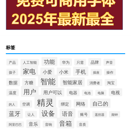
标签
功能
品牌
华为
产品
只需
声音
人工智能
家电
手机
小爱
小米
孩子
操作
插座
智能
智能家居
数据
方糖
淘宝
消费者
用户
用户可以
电视
电器
温度
电池
电脑
精灵
自己的
网络
绑定
空调
的人
设备
蓝牙
语音
账号
让人
遥控器
闹钟
音箱
音乐
音响
音质
阿里巴巴