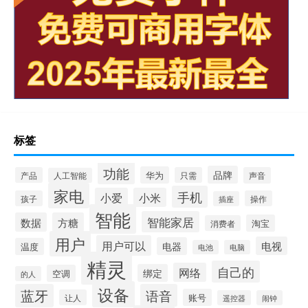
标签
功能
品牌
华为
产品
只需
声音
人工智能
家电
手机
小爱
小米
孩子
操作
插座
智能
智能家居
数据
方糖
淘宝
消费者
用户
用户可以
电视
电器
温度
电池
电脑
精灵
自己的
网络
绑定
空调
的人
设备
蓝牙
语音
账号
让人
遥控器
闹钟