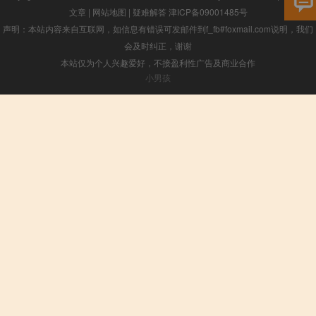
文章
|
网站地图
|
疑难解答
津ICP备09001485号
声明：本站内容来自互联网，如信息有错误可发邮件到f_fb#foxmail.com说明，我们
会及时纠正，谢谢
本站仅为个人兴趣爱好，不接盈利性广告及商业合作
小男孩