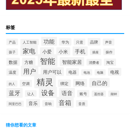
标签
功能
品牌
华为
产品
只需
声音
人工智能
家电
手机
小爱
小米
孩子
操作
插座
智能
智能家居
数据
方糖
淘宝
消费者
用户
用户可以
电视
电器
温度
电池
电脑
精灵
自己的
网络
绑定
空调
的人
设备
蓝牙
语音
账号
让人
遥控器
闹钟
音箱
音乐
音响
音质
阿里巴巴
猜你想看的文章