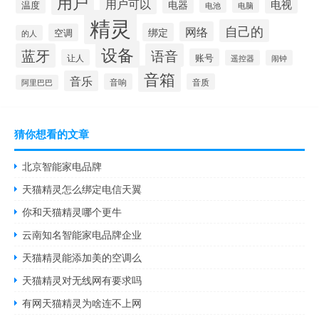
用户
用户可以
电视
电器
温度
电池
电脑
精灵
自己的
网络
绑定
空调
的人
设备
蓝牙
语音
账号
让人
遥控器
闹钟
音箱
音乐
音响
音质
阿里巴巴
猜你想看的文章
北京智能家电品牌
天猫精灵怎么绑定电信天翼
你和天猫精灵哪个更牛
云南知名智能家电品牌企业
天猫精灵能添加美的空调么
天猫精灵对无线网有要求吗
有网天猫精灵为啥连不上网