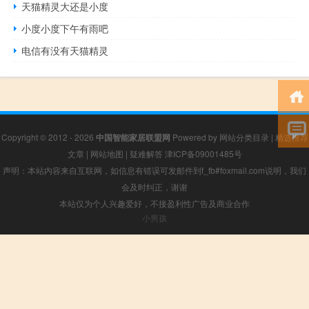
天猫精灵大还是小度
小度小度下午有雨吧
电信有没有天猫精灵
Copyright © 2012 - 2026
中国智能家居联盟网
Powered by
网站分类目录
|
精选推荐
文章
|
网站地图
|
疑难解答
津ICP备09001485号
声明：本站内容来自互联网，如信息有错误可发邮件到f_fb#foxmail.com说明，我们
会及时纠正，谢谢
本站仅为个人兴趣爱好，不接盈利性广告及商业合作
小男孩