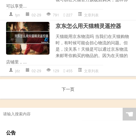
可以享受...
tyn
02-29
791
227
文章列表
京东怎么用天猫精灵遥控器
天猫能用京东物流吗 当我们在天猫购物
时，有时候可能会担心物流的问题。但
是，没关系！天猫是可以通过京东物流
来邮寄你购买的物品的。因为在天猫的
店铺里，...
jdz
02-29
129
455
文章列表
下一页
☚
公告