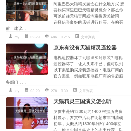
阿里巴巴天猫精灵魔盒在什么地方买 想
要购买阿里巴巴天猫精灵魔盒？那么你
可以前往天猫官网或淘宝搜索关键词，
选择信誉良好的店铺进行购买。在购买
前，建议...
rcy
02-29
486
215
文章列表
京东有没有天猫精灵遥控器
电视遥控器坏了到哪里买到原装? 电视
遥控器坏了，让人头疼不已，但可以到
以下渠道购买原装遥控器：电视厂商的
官方渠道，例如联系电视厂商的售后服
务部门，...
jdy
02-29
278
30
文章列表
天猫精灵三国演义怎么听
罗贯中是约1330到约1400 根据历史资
料显示，罗贯中活动在明朝末年到清朝
初年，大概从约1330年到约1400年左
右。他是中国文学史上的杰出代表，以