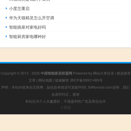
小度怎重启
华为天猫精灵怎么开空调
智能插座对家电好吗
智能厨房家电哪种好
Copyright © 2012 - 2026
中国智能家居联盟网
Powered by
网站分类目录
|
精选推荐
文章
|
网站地图
|
疑难解答
津ICP备09001485号
声明：本站内容来自互联网，如信息有错误可发邮件到f_fb#foxmail.com说明，我们
会及时纠正，谢谢
本站仅为个人兴趣爱好，不接盈利性广告及商业合作
小男孩