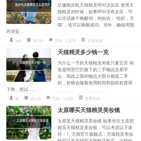
亿健跑步机天猫精灵呼叫没反应 使用天
猫精灵的时候，如果呼叫没有反应，可
以尝试换个唤醒词，例如说：“你好，天
猫”，也可以唤醒成功。另外，确保周围
环境安...
pbj
02-29
576
275
文章列表
天猫精灵多少钱一克
为什么一千的天猫精灵闲鱼只要五百 闲
鱼是阿里巴巴旗下的二手物品交易平
台，因此上面的物品大部分都是二手
的，价格会随着使用时间和损耗程度而
下降。所以，...
tlj
02-29
129
303
文章列表
太原哪买天猫精灵美妆镜
太原卖天猫精灵美妆镜 如果你在太原想
购买天猫精灵美妆镜，可以考虑以下途
径：1. 天猫官方旗舰店：天猫精灵美妆
镜可以在天猫官方旗舰店购买，这样你