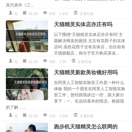
其代表作《三...
tlj
02-29
202
452
文章列表
天猫精灵实体店亦庄有吗
以下围绕“天猫精灵实体店亦庄有吗”主
题解决网友的困惑 北京有花西子的实体
店吗 虽然花西子没有实体店，但目前有
天猫旗舰店，相当于官方购买渠道...
tlj
02-29
560
50
文章列表
天猫精灵新款美妆镜好用吗
在阿里人工智能实验室工作是一种什么
体验 我的一个朋友在阿里人工智能实验
室工作，曾经跟我讲过一些，跟大家分
享下：一、先说些基本的情况。根据我
的了解，...
tlj
02-29
253
350
文章列表
跑步机天猫精灵怎么联网的