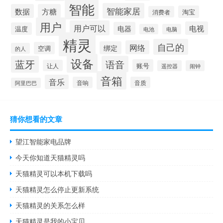
智能
智能家居
数据
方糖
淘宝
消费者
用户
用户可以
电视
电器
温度
电池
电脑
精灵
自己的
网络
绑定
空调
的人
设备
蓝牙
语音
账号
让人
遥控器
闹钟
音箱
音乐
音响
音质
阿里巴巴
猜你想看的文章
望江智能家电品牌
今天你知道天猫精灵吗
天猫精灵可以本机下载吗
天猫精灵怎么停止更新系统
天猫精灵的关系怎么样
天猫精灵是我的小宝贝