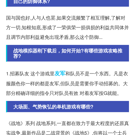
自己的防御体系?
国与国也好,人与人也罢,如果交流频繁了相互理解,了解对
方一切,知根知底,形成了一荣俱荣一损俱损的利益共同体并
且调节内部利益避免出现矛盾,那么这个防御...
战地模拟器刚下载后，如何开始?有哪些游戏攻略推
荐?
友军
1.招募队友 这个游戏里
和队员不是一个东西。凡是衣
服颜色你一样的都是友军,但队员是需要你手动招募的。大
部分精确详细的指令只对队员有效 对着友军按G就能。
大场面、气势恢弘的单机游戏有哪些?
《战地》系列 战地系列,一直都在致力于最大程度的还原真
实战争,最新作品是二战背景的《战地5》,你将以一个士兵