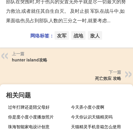
部队在突围时,对于伤兵的安置无外乎就是尽一切最大的努
力救治,或者就任其自生自灭。 及时止损 军队在战斗中,如
果面临伤员占到部队人数的三分之一时,就要考虑...
网络标签：
友军
战地
敌人
上一篇
hunter island攻略
下一篇
死亡效应 攻略
相关问题
过年打牌还是陪父母好
今天弄小度小度啊
你是度小度小度播放照片
今天你认识天猫精灵吗
珠海智能家电设计创意
天猫精灵手机音箱怎么使用