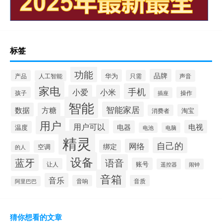
标签
功能
品牌
华为
产品
只需
声音
人工智能
家电
手机
小爱
小米
孩子
操作
插座
智能
智能家居
数据
方糖
淘宝
消费者
用户
用户可以
电视
电器
温度
电池
电脑
精灵
自己的
网络
绑定
空调
的人
设备
蓝牙
语音
账号
让人
遥控器
闹钟
音箱
音乐
音响
音质
阿里巴巴
猜你想看的文章