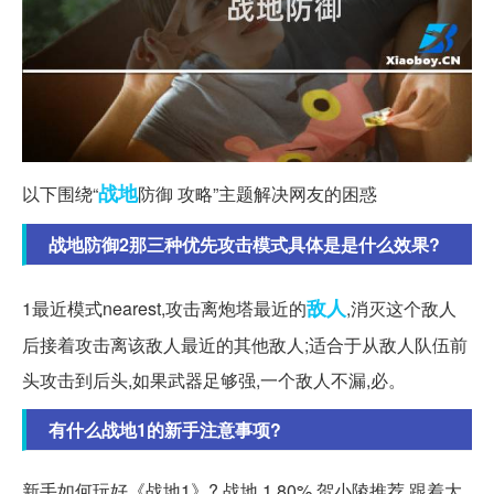
战地
以下围绕“
防御 攻略”主题解决网友的困惑
战地防御2那三种优先攻击模式具体是是什么效果?
敌人
1最近模式nearest,攻击离炮塔最近的
,消灭这个敌人
后接着攻击离该敌人最近的其他敌人;适合于从敌人队伍前
头攻击到后头,如果武器足够强,一个敌人不漏,必。
有什么战地1的新手注意事项?
新手如何玩好《战地1》? 战地 1 80% 贺小陵推荐 跟着大