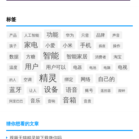
标签
功能
品牌
华为
产品
只需
声音
人工智能
家电
手机
小爱
小米
孩子
操作
插座
智能
智能家居
数据
方糖
淘宝
消费者
用户
用户可以
电视
电器
温度
电池
电脑
精灵
自己的
网络
绑定
空调
的人
设备
蓝牙
语音
账号
让人
遥控器
闹钟
音箱
音乐
音响
音质
阿里巴巴
猜你想看的文章
视频天猫精灵能下载微信吗