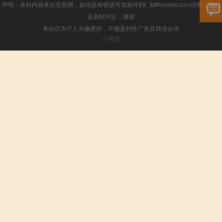
声明：本站内容来自互联网，如信息有错误可发邮件到f_fb#foxmail.com说明，我们
会及时纠正，谢谢
本站仅为个人兴趣爱好，不接盈利性广告及商业合作
小男孩