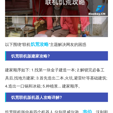
饥荒
攻略
以下围绕“联机
”主题解决网友的困惑
饥荒联机版建家攻略?
建家顺序如下: 1.找第一块金子建造一本; 2.解锁完必备工
具后,找地方建家; 3.首先造出二本,火坑,避雷针等基础建筑;
4.造出一口锅和冰箱; 5.种植浆... 建家顺序。
饥荒联机版机器人攻略详解?
韦伯
饥荒联机版中有四个机器人,分别是威尔逊、
、沃利和