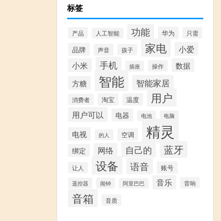
标签
功能
华为
产品
只需
人工智能
家电
小爱
品牌
声音
孩子
手机
小米
数据
操作
插座
智能
智能家居
方糖
用户
淘宝
温度
消费者
用户可以
电器
电池
电脑
精灵
电视
空调
的人
蓝牙
自己的
网络
绑定
设备
语音
账号
让人
音乐
音响
遥控器
闹钟
阿里巴巴
音箱
音质