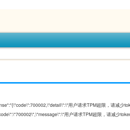
response":"{\"code\":700002,\"detail\":\"用户请求TPM超限，请减
\":{\"code\":\"700002\",\"message\":\"用户请求TPM超限，请减少t